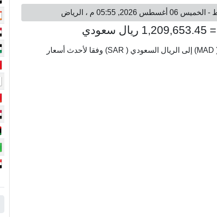
يتم عرض أسعار الصرف من 3000000 درهم مغربي ( MAD) إلى الريال السعودي ( SAR) وفقا لأحدث أسعار