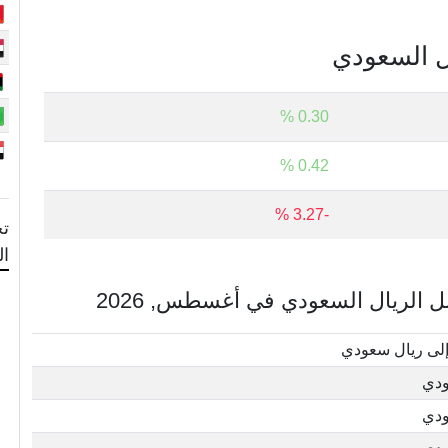
ال السعودي
0.30 %
0.42 %
-3.27 %
تح
ا