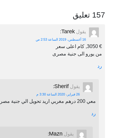
157 تعليق
Tarek
يقول
:
16 أغسطس، 2019 الساعة 2:53 ص
€ 3050, كام اعلى سعر
من يورو الى جنية مصرى
رد
Sherif
يقول
:
26 فبراير، 2020 الساعة 3:30 م
معي 200 درهم مغربي اريد تحويل الي جنية مصري اين يمكنني أن احول
رد
Mazn
يقول
: