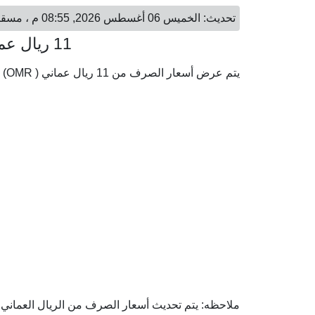
تحديث: الخميس 06 أغسطس 2026, 08:55 م ، مسقط - الخميس 06 أغسطس 2026, 06:55 م ، بروكسل
11 ريال عماني = 24.78 يورو
يتم عرض أسعار الصرف من 11 ريال عماني ( OMR) إلى اليورو ( EUR) وفقا لأحدث أسعار الصرف.
ملاحظه: يتم تحديث أسعار الصرف من الريال العماني إل