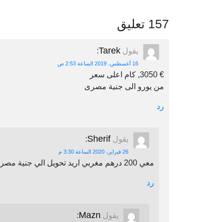
157 تعليق
Tarek
يقول
:
16 أغسطس، 2019 الساعة 2:53 ص
€ 3050, كام اعلى سعر
من يورو الى جنية مصرى
رد
Sherif
يقول
:
26 فبراير، 2020 الساعة 3:30 م
معي 200 درهم مغربي اريد تحويل الي جنية مصري اين يمكنني أن احول
رد
Mazn
يقول
: