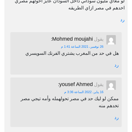
لو معاي مليون سوداني داخل السودان عايز احولهم مصري
اخدهم في مصر ازاي الطريقه
رد
Mohmed moujahi
يقول
:
26 نوفمبر، 2021 الساعة 1:41 م
هل في حد من المغرب يشتري الفرنك السويسري
رد
yousef Ahmed
يقول
:
16 يناير، 2022 الساعة 3:36 م
ممكن لو ليك حد في مصر تحولهمله وأمه تيجي مصر
تخدهم منه
رد