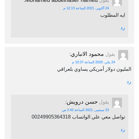
Mohamed abdelnaser hamed
يقول
:
24 أكتوبر، 2021 الساعة 12:13 م
ايه المطلوب
رد
محمود الانباري
يقول
:
24 يناير، 2020 الساعة 10:37 م
المليون دولار أمريكي يساوي بلعراقي
رد
حسن درويش
يقول
:
23 سبتمبر، 2021 الساعة 2:42 ص
تواصل معي علي الواتساب 00249905364318
رد