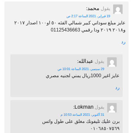
محمد
يقول
:
19 فبراير، 2021 الساعة 2:17 ص
عايز مبلغ سوداني كبير شمالي الفئه ٥٠ او١٠٠ اصدار ٢٠١٧
و٢٠١٨ ٢٠١٩ ودا رقمي 01125436663
رد
عبدالله
يقول
:
29 سبتمبر، 2021 الساعة 10:01 ص
عايز اغير 1000ريال يمني لجنيه مصري
رد
Lokman
يقول
:
31 أكتوبر، 2021 الساعة 10:53 م
برن عليك تليفونك مغلق على طول واتس
٠١٠٦٨٥٠٧٥٦٩