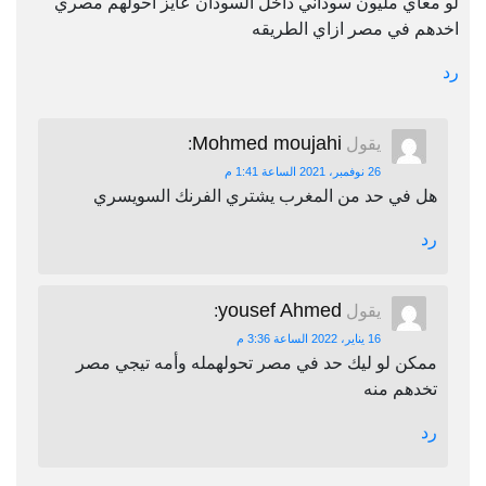
لو معاي مليون سوداني داخل السودان عايز احولهم مصري
اخدهم في مصر ازاي الطريقه
رد
Mohmed moujahi
يقول
:
26 نوفمبر، 2021 الساعة 1:41 م
هل في حد من المغرب يشتري الفرنك السويسري
رد
yousef Ahmed
يقول
:
16 يناير، 2022 الساعة 3:36 م
ممكن لو ليك حد في مصر تحولهمله وأمه تيجي مصر
تخدهم منه
رد