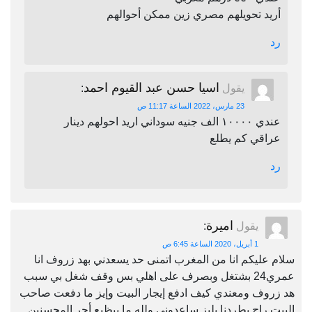
أريد تحويلهم مصري زين ممكن أحوالهم
رد
اسيا حسن عبد القيوم احمد
يقول
:
23 مارس، 2022 الساعة 11:17 ص
عندي ١٠٠٠٠ الف جنيه سوداني اريد احولهم دينار
عراقي كم يطلع
رد
اميرة
يقول
:
1 أبريل، 2020 الساعة 6:45 ص
سلام عليكم انا من المغرب اتمنى حد يسعدني بهد زروف انا
عمري24 بشتغل وبصرف على اهلي بس وقف شغل بي سبب
هد زروف ومعندي كيف ادفع إيجار البيت وإيز ما دفعت صاحب
البيت راح يطردنا بليز ساعدوني ولله ما بيظيع أجر المحسنين