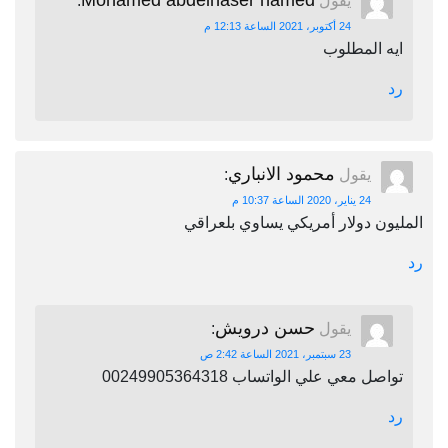
Mohamed abdelnaser hamed
يقول
:
24 أكتوبر، 2021 الساعة 12:13 م
ايه المطلوب
رد
محمود الانباري
يقول
:
24 يناير، 2020 الساعة 10:37 م
المليون دولار أمريكي يساوي بلعراقي
رد
حسن درويش
يقول
:
23 سبتمبر، 2021 الساعة 2:42 ص
تواصل معي علي الواتساب 00249905364318
رد