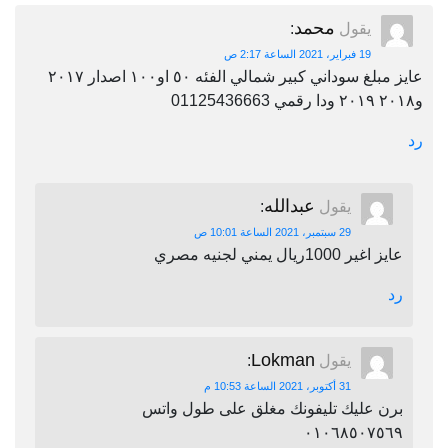
محمد
يقول
:
19 فبراير، 2021 الساعة 2:17 ص
عايز مبلغ سوداني كبير شمالي الفئه ٥٠ او١٠٠ اصدار ٢٠١٧
و٢٠١٨ ٢٠١٩ ودا رقمي 01125436663
رد
عبدالله
يقول
:
29 سبتمبر، 2021 الساعة 10:01 ص
عايز اغير 1000ريال يمني لجنيه مصري
رد
Lokman
يقول
:
31 أكتوبر، 2021 الساعة 10:53 م
برن عليك تليفونك مغلق على طول واتس
٠١٠٦٨٥٠٧٥٦٩