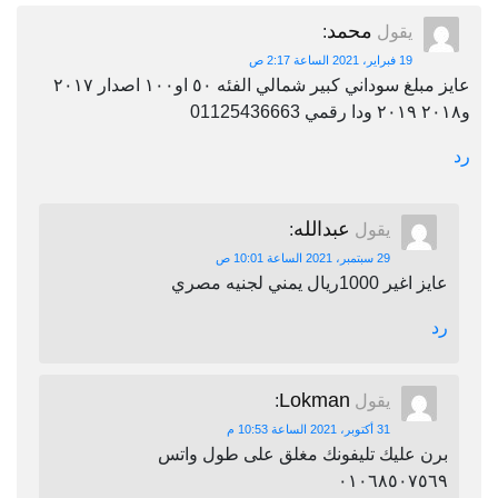
محمد
يقول
:
19 فبراير، 2021 الساعة 2:17 ص
عايز مبلغ سوداني كبير شمالي الفئه ٥٠ او١٠٠ اصدار ٢٠١٧
و٢٠١٨ ٢٠١٩ ودا رقمي 01125436663
رد
عبدالله
يقول
:
29 سبتمبر، 2021 الساعة 10:01 ص
عايز اغير 1000ريال يمني لجنيه مصري
رد
Lokman
يقول
:
31 أكتوبر، 2021 الساعة 10:53 م
برن عليك تليفونك مغلق على طول واتس
٠١٠٦٨٥٠٧٥٦٩