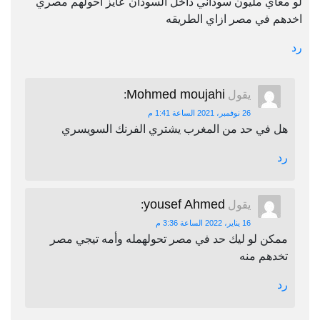
لو معاي مليون سوداني داخل السودان عايز احولهم مصري
اخدهم في مصر ازاي الطريقه
رد
Mohmed moujahi
يقول
:
26 نوفمبر، 2021 الساعة 1:41 م
هل في حد من المغرب يشتري الفرنك السويسري
رد
yousef Ahmed
يقول
:
16 يناير، 2022 الساعة 3:36 م
ممكن لو ليك حد في مصر تحولهمله وأمه تيجي مصر
تخدهم منه
رد