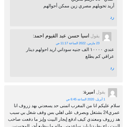
أريد تحويلهم مصري زين ممكن أحوالهم
رد
اسيا حسن عبد القيوم احمد
يقول
:
23 مارس، 2022 الساعة 11:17 ص
عندي ١٠٠٠٠ الف جنيه سوداني اريد احولهم دينار
عراقي كم يطلع
رد
اميرة
يقول
:
1 أبريل، 2020 الساعة 6:45 ص
سلام عليكم انا من المغرب اتمنى حد يسعدني بهد زروف انا
عمري24 بشتغل وبصرف على اهلي بس وقف شغل بي سبب
هد زروف ومعندي كيف ادفع إيجار البيت وإيز ما دفعت صاحب
البيت راح يطردنا بليز ساعدوني ولله ما بيظيع أجر المحسنين