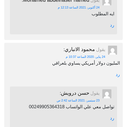
Mohamed abdelnaser hamed
يقول
:
24 أكتوبر، 2021 الساعة 12:13 م
ايه المطلوب
رد
محمود الانباري
يقول
:
24 يناير، 2020 الساعة 10:37 م
المليون دولار أمريكي يساوي بلعراقي
رد
حسن درويش
يقول
:
23 سبتمبر، 2021 الساعة 2:42 ص
تواصل معي علي الواتساب 00249905364318
رد