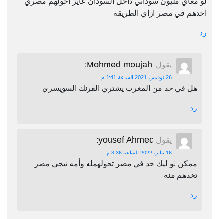
لو معاي مليون سوداني داخل السودان عايز احولهم مصري
اخدهم في مصر ازاي الطريقه
رد
Mohmed moujahi
يقول
:
26 نوفمبر، 2021 الساعة 1:41 م
هل في حد من المغرب يشتري الفرنك السويسري
رد
yousef Ahmed
يقول
:
16 يناير، 2022 الساعة 3:36 م
ممكن لو ليك حد في مصر تحولهمله وأمه تيجي مصر
تخدهم منه
رد