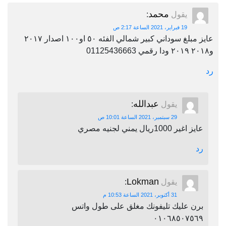
محمد
يقول
:
19 فبراير، 2021 الساعة 2:17 ص
عايز مبلغ سوداني كبير شمالي الفئه ٥٠ او١٠٠ اصدار ٢٠١٧
و٢٠١٨ ٢٠١٩ ودا رقمي 01125436663
رد
عبدالله
يقول
:
29 سبتمبر، 2021 الساعة 10:01 ص
عايز اغير 1000ريال يمني لجنيه مصري
رد
Lokman
يقول
:
31 أكتوبر، 2021 الساعة 10:53 م
برن عليك تليفونك مغلق على طول واتس
٠١٠٦٨٥٠٧٥٦٩