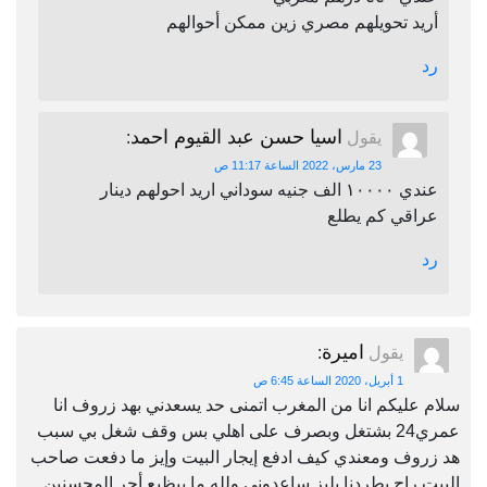
أريد تحويلهم مصري زين ممكن أحوالهم
رد
اسيا حسن عبد القيوم احمد
يقول
:
23 مارس، 2022 الساعة 11:17 ص
عندي ١٠٠٠٠ الف جنيه سوداني اريد احولهم دينار
عراقي كم يطلع
رد
اميرة
يقول
:
1 أبريل، 2020 الساعة 6:45 ص
سلام عليكم انا من المغرب اتمنى حد يسعدني بهد زروف انا
عمري24 بشتغل وبصرف على اهلي بس وقف شغل بي سبب
هد زروف ومعندي كيف ادفع إيجار البيت وإيز ما دفعت صاحب
البيت راح يطردنا بليز ساعدوني ولله ما بيظيع أجر المحسنين