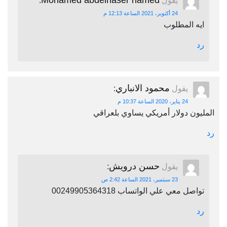
Mohamed abdelnaser hamed
يقول
:
24 أكتوبر، 2021 الساعة 12:13 م
ايه المطلوب
رد
محمود الانباري
يقول
:
24 يناير، 2020 الساعة 10:37 م
المليون دولار أمريكي يساوي بلعراقي
رد
حسن درويش
يقول
:
23 سبتمبر، 2021 الساعة 2:42 ص
تواصل معي علي الواتساب 00249905364318
رد