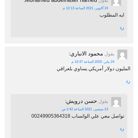
Mohamed abdelnaser hamed
يقول
:
24 أكتوبر، 2021 الساعة 12:13 م
ايه المطلوب
رد
محمود الانباري
يقول
:
24 يناير، 2020 الساعة 10:37 م
المليون دولار أمريكي يساوي بلعراقي
رد
حسن درويش
يقول
:
23 سبتمبر، 2021 الساعة 2:42 ص
تواصل معي علي الواتساب 00249905364318
رد