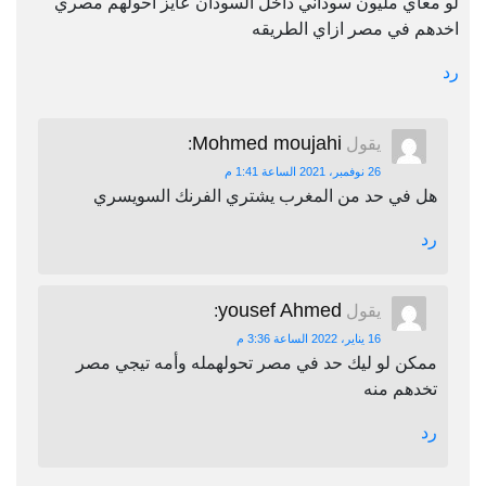
لو معاي مليون سوداني داخل السودان عايز احولهم مصري
اخدهم في مصر ازاي الطريقه
رد
Mohmed moujahi
يقول
:
26 نوفمبر، 2021 الساعة 1:41 م
هل في حد من المغرب يشتري الفرنك السويسري
رد
yousef Ahmed
يقول
:
16 يناير، 2022 الساعة 3:36 م
ممكن لو ليك حد في مصر تحولهمله وأمه تيجي مصر
تخدهم منه
رد