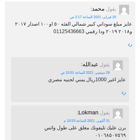
محمد
يقول
:
19 فبراير، 2021 الساعة 2:17 ص
عايز مبلغ سوداني كبير شمالي الفئه ٥٠ او١٠٠ اصدار ٢٠١٧
و٢٠١٨ ٢٠١٩ ودا رقمي 01125436663
رد
عبدالله
يقول
:
29 سبتمبر، 2021 الساعة 10:01 ص
عايز اغير 1000ريال يمني لجنيه مصري
رد
Lokman
يقول
:
31 أكتوبر، 2021 الساعة 10:53 م
برن عليك تليفونك مغلق على طول واتس
٠١٠٦٨٥٠٧٥٦٩