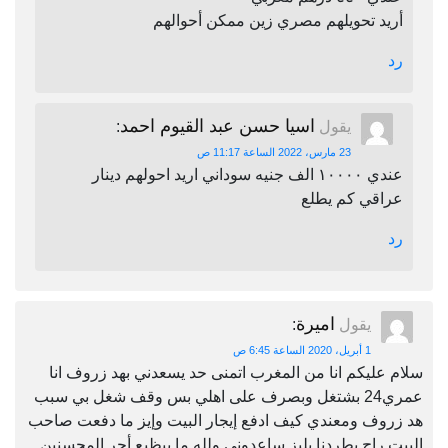
أريد تحويلهم مصري زين ممكن أحوالهم
رد
اسيا حسن عبد القيوم احمد
يقول
:
23 مارس، 2022 الساعة 11:17 ص
عندي ١٠٠٠٠ الف جنيه سوداني اريد احولهم دينار
عراقي كم يطلع
رد
اميرة
يقول
:
1 أبريل، 2020 الساعة 6:45 ص
سلام عليكم انا من المغرب اتمنى حد يسعدني بهد زروف انا
عمري24 بشتغل وبصرف على اهلي بس وقف شغل بي سبب
هد زروف ومعندي كيف ادفع إيجار البيت وإيز ما دفعت صاحب
البيت راح يطردنا بليز ساعدوني ولله ما بيظيع أجر المحسنين