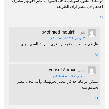
لو معاي مليون سوداني داخل السودان عايز احولهم مصري
اخدهم في مصر ازاي الطريقه
رد
Mohmed moujahi
يقول
:
26 نوفمبر، 2021 الساعة 1:41 م
هل في حد من المغرب يشتري الفرنك السويسري
رد
yousef Ahmed
يقول
:
16 يناير، 2022 الساعة 3:36 م
ممكن لو ليك حد في مصر تحولهمله وأمه تيجي مصر
تخدهم منه
رد