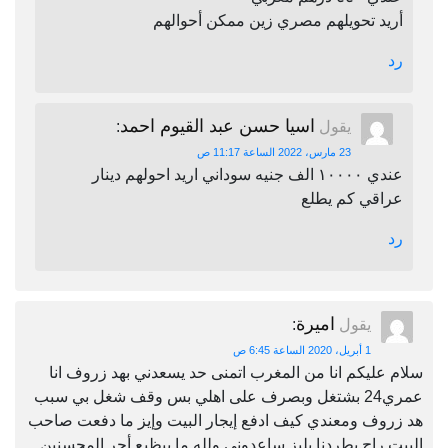
أريد تحويلهم مصري زين ممكن أحوالهم
رد
اسيا حسن عبد القيوم احمد
يقول
:
23 مارس، 2022 الساعة 11:17 ص
عندي ١٠٠٠٠ الف جنيه سوداني اريد احولهم دينار
عراقي كم يطلع
رد
اميرة
يقول
:
1 أبريل، 2020 الساعة 6:45 ص
سلام عليكم انا من المغرب اتمنى حد يسعدني بهد زروف انا
عمري24 بشتغل وبصرف على اهلي بس وقف شغل بي سبب
هد زروف ومعندي كيف ادفع إيجار البيت وإيز ما دفعت صاحب
البيت راح يطردنا بليز ساعدوني ولله ما بيظيع أجر المحسنين