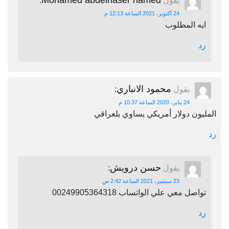
Mohamed abdelnaser hamed
يقول
:
24 أكتوبر، 2021 الساعة 12:13 م
ايه المطلوب
رد
محمود الانباري
يقول
:
24 يناير، 2020 الساعة 10:37 م
المليون دولار أمريكي يساوي بلعراقي
رد
حسن درويش
يقول
:
23 سبتمبر، 2021 الساعة 2:42 ص
تواصل معي علي الواتساب 00249905364318
رد