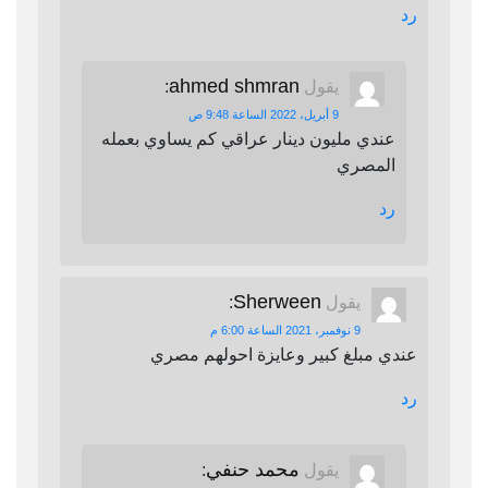
رد
ahmed shmran
يقول
:
9 أبريل، 2022 الساعة 9:48 ص
عندي مليون دينار عراقي كم يساوي بعمله
المصري
رد
Sherween
يقول
:
9 نوفمبر، 2021 الساعة 6:00 م
عندي مبلغ كبير وعايزة احولهم مصري
رد
محمد حنفي
يقول
: