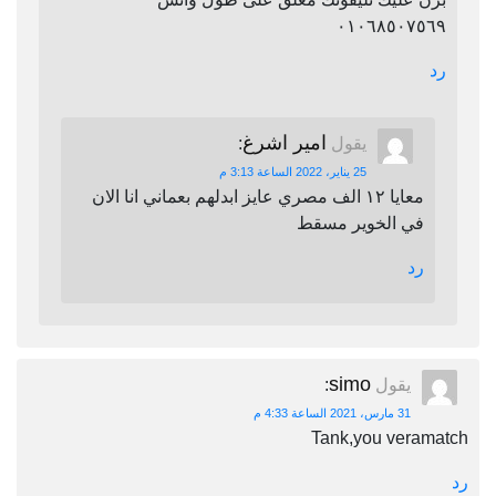
٠١٠٦٨٥٠٧٥٦٩
رد
امير اشرغ
يقول
:
25 يناير، 2022 الساعة 3:13 م
معايا ١٢ الف مصري عايز ابدلهم بعماني انا الان
في الخوير مسقط
رد
simo
يقول
:
31 مارس، 2021 الساعة 4:33 م
Tank,you veramatch
رد