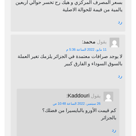
بسعر المصرف المركزي و هيك رح تخسر حوالي اربعين
يالمية من قيمة للحوالة الاصلية
رد
محمد
يقول
:
11 مايو، 2022 الساعة 5:36 م
لا يوجد صرافات معتمدة في الجزائر يلزمك تغير العملة
بالسوق السوداء و الفارق كبير
رد
Kaddouri
يقول
:
26 سبتمبر، 2022 الساعة 10:48 ص
كم قيمت الأورو بالبايسيرا من فضلك؟
بالجزائر
رد