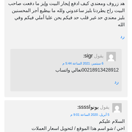
هد زروف ومعندي كيف ادفع إيجار البيت وإيز ما دفعت صاحب
البيت راح يطردنا بليز ساعدوني ولله ما بيظيع أجر المحسنين
بليز معندي حد غير قلب حد فيكم يحن عليا أملي فيكم وفي
الله
رد
sigr
يقول
:
6 سبتمبر، 2021 الساعة 5:44 م
00218913428912تعالي واتساب
رد
بونواssss
يقول
:
5 أبريل، 2020 الساعة 9:01 م
السلام عليكم
اخي / شو اسم هذا الموقع / لتحويل اسعار العملات