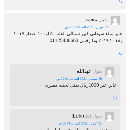
رد
محمد
يقول
:
19 فبراير، 2021 الساعة 2:17 ص
عايز مبلغ سوداني كبير شمالي الفئه ٥٠ او١٠٠ اصدار ٢٠١٧
و٢٠١٨ ٢٠١٩ ودا رقمي 01125436663
رد
عبدالله
يقول
:
29 سبتمبر، 2021 الساعة 10:01 ص
عايز اغير 1000ريال يمني لجنيه مصري
رد
Lokman
يقول
:
31 أكتوبر، 2021 الساعة 10:53 م
برن عليك تليفونك مغلق على طول واتس