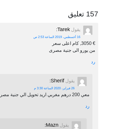
157 تعليق
Tarek
يقول
:
16 أغسطس، 2019 الساعة 2:53 ص
€ 3050, كام اعلى سعر
من يورو الى جنية مصرى
رد
Sherif
يقول
:
26 فبراير، 2020 الساعة 3:30 م
معي 200 درهم مغربي اريد تحويل الي جنية مصري اين يمكنني أن احول
رد
Mazn
يقول
: