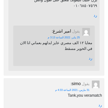
٠١٠٦٨٥٠٧٥٦٩
رد
امير اشرغ
يقول
:
25 يناير، 2022 الساعة 3:13 م
معايا ١٢ الف مصري عايز ابدلهم بعماني انا الان
في الخوير مسقط
رد
simo
يقول
:
31 مارس، 2021 الساعة 4:33 م
Tank,you veramatch
رد