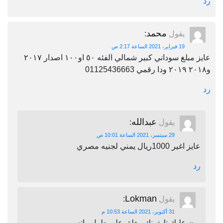
رد
محمد
يقول
:
19 فبراير، 2021 الساعة 2:17 ص
عايز مبلغ سوداني كبير شمالي الفئه ٥٠ او١٠٠ اصدار ٢٠١٧
و٢٠١٨ ٢٠١٩ ودا رقمي 01125436663
رد
عبدالله
يقول
:
29 سبتمبر، 2021 الساعة 10:01 ص
عايز اغير 1000ريال يمني لجنيه مصري
رد
Lokman
يقول
:
31 أكتوبر، 2021 الساعة 10:53 م
برن عليك تليفونك مغلق على طول واتس