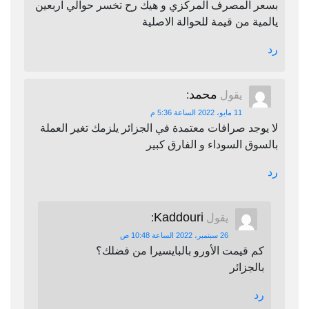
بسعر المصرف المركزي و هيك رح تخسر حوالي اربعين
يالمية من قيمة للحوالة الاصلية
رد
محمد
يقول
:
11 مايو، 2022 الساعة 5:36 م
لا يوجد صرافات معتمدة في الجزائر يلزمك تغير العملة
بالسوق السوداء و الفارق كبير
رد
Kaddouri
يقول
:
26 سبتمبر، 2022 الساعة 10:48 ص
كم قيمت الأورو بالبايسيرا من فضلك؟
بالجزائر
رد