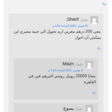
رد
Sherif
يقول
:
26 فبراير، 2020 الساعة 3:30 م
معي 200 درهم مغربي اريد تحويل الي جنية مصري اين
يمكنني أن احول
رد
Mazn
يقول
:
4 نوفمبر، 2021 الساعة 4:20 م
معايا 20000 روبيل روسي اغيرهم فين في
القاهرة
رد
يسوع
يقول
: