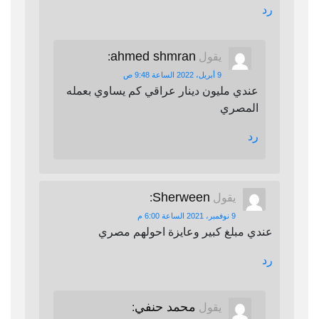
رد
ahmed shmran
يقول
:
9 أبريل، 2022 الساعة 9:48 ص
عندي مليون دينار عراقي كم يساوي بعمله
المصري
رد
Sherween
يقول
:
9 نوفمبر، 2021 الساعة 6:00 م
عندي مبلغ كبير وعايزة احولهم مصري
رد
محمد حنفي
يقول
: