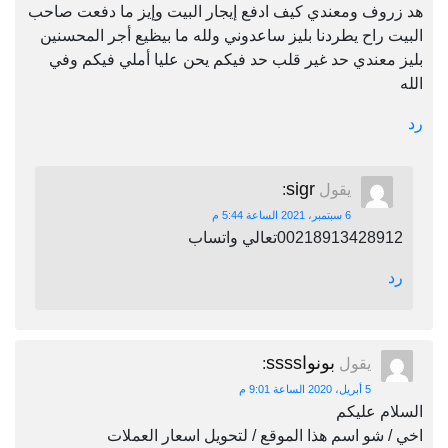
هد زروف ومعندي كيف ادفع إيجار البيت وإيز ما دفعت صاحب
البيت راح يطردنا بليز ساعدوني ولله ما بيظيع أجر المحسنين
بليز معندي حد غير قلب حد فيكم يحن عليا أملي فيكم وفي
الله
رد
sigr
يقول
:
6 سبتمبر، 2021 الساعة 5:44 م
00218913428912تعالي واتساب
رد
بونواssss
يقول
:
5 أبريل، 2020 الساعة 9:01 م
السلام عليكم
اخي / شو اسم هذا الموقع / لتحويل اسعار العملات