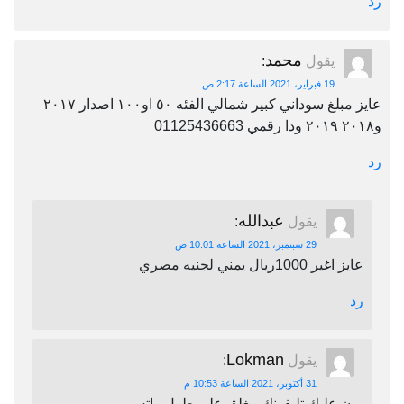
رد
محمد
يقول
:
19 فبراير، 2021 الساعة 2:17 ص
عايز مبلغ سوداني كبير شمالي الفئه ٥٠ او١٠٠ اصدار ٢٠١٧
و٢٠١٨ ٢٠١٩ ودا رقمي 01125436663
رد
عبدالله
يقول
:
29 سبتمبر، 2021 الساعة 10:01 ص
عايز اغير 1000ريال يمني لجنيه مصري
رد
Lokman
يقول
:
31 أكتوبر، 2021 الساعة 10:53 م
برن عليك تليفونك مغلق على طول واتس