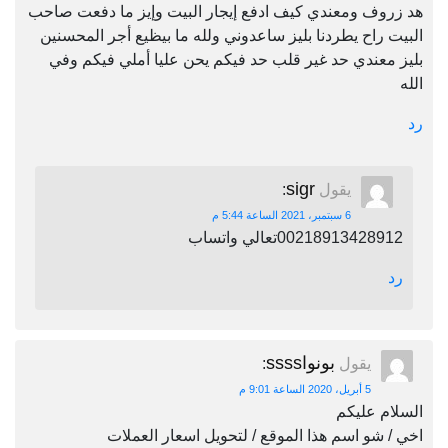
هد زروف ومعندي كيف ادفع إيجار البيت وإيز ما دفعت صاحب
البيت راح يطردنا بليز ساعدوني ولله ما بيظيع أجر المحسنين
بليز معندي حد غير قلب حد فيكم يحن عليا أملي فيكم وفي
الله
رد
sigr
يقول
:
6 سبتمبر، 2021 الساعة 5:44 م
00218913428912تعالي واتساب
رد
بونواssss
يقول
:
5 أبريل، 2020 الساعة 9:01 م
السلام عليكم
اخي / شو اسم هذا الموقع / لتحويل اسعار العملات