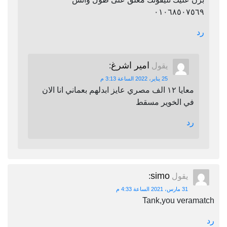
٠١٠٦٨٥٠٧٥٦٩
رد
امير اشرغ
يقول
:
25 يناير، 2022 الساعة 3:13 م
معايا ١٢ الف مصري عايز ابدلهم بعماني انا الان
في الخوير مسقط
رد
simo
يقول
:
31 مارس، 2021 الساعة 4:33 م
Tank,you veramatch
رد