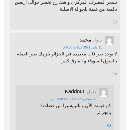
بسعر المصرف المركزي و هيك رح تخسر حوالي اربعين
يالمية من قيمة للحوالة الاصلية
رد
محمد
يقول
:
11 مايو، 2022 الساعة 5:36 م
لا يوجد صرافات معتمدة في الجزائر يلزمك تغير العملة
بالسوق السوداء و الفارق كبير
رد
Kaddouri
يقول
:
26 سبتمبر، 2022 الساعة 10:48 ص
كم قيمت الأورو بالبايسيرا من فضلك؟
بالجزائر
رد