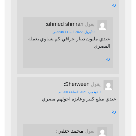
رد
ahmed shmran
يقول
:
9 أبريل، 2022 الساعة 9:48 ص
عندي مليون دينار عراقي كم يساوي بعمله
المصري
رد
Sherween
يقول
:
9 نوفمبر، 2021 الساعة 6:00 م
عندي مبلغ كبير وعايزة احولهم مصري
رد
محمد حنفي
يقول
: