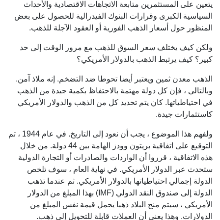
يتعين على المستثمرين متابعة الاتجاهات الاقتصادية والأحداث
السياسية الكبرى وقرارات البنوك الفيدرالية للحصول على بعض
المنظور حول أسعار الذهب الفورية أو العقود الآجلة للذهب.
ولكن كيف يختلف سعر السوق للذهب مع مرور الوقت إلى حد
كبير؟ كيف يرتبط الذهب بالدولار الأمريكي؟
الذهب معدن ثمين ويعتبر أيضا تحوطا ضد التضخم. إنه ملاذ آمن.
وبالتالي ، فإن كل دولة مهتمة بالاحتفاظ بكمية جيدة من الذهب
في احتياطياتها. كان يتم تحديد كل من الذهب والدولار الأمريكي
كاستثمارات جيدة.
ولفهم هذا الموضوع ، يجب أن نعود إلى التاريخ. في عام 1944 ، تم
التوقيع على اتفاقية بريتون وودز الهامة بين 44 دولة. من خلال
هذه الاتفاقية ، قرروا أن الواردات والصادرات أو التجارة الدولية
ستحدث عبر الدولار الأمريكي. في نهاية العام ، سوف تلخص
الدولة إجمالي احتياطياتها بالدولار الأمريكي. ثم عندما تذهب
الدولة إلى صندوق النقد الدولي (IMF) بهذا المبلغ من الدولار
الأمريكي ، سيتم منح البلاد ذهبا يحمل قيمة نفس المبلغ من
الدولارات. وهذا يعني أن العملات قابلة للتحويل إلى ذهب.