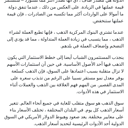
الدولة هي مصدر صاف ، أي أنها تصدر أكثر مما تستورد – ستستمر
قيمة عملتها في الزيادة. على العكس من ذلك ، عندما تنفق دولة
ما أموالا على الواردات أكثر مما تكسبه من الصادرات ، فإن قيمة
عملتها ستنخفض.
عندما تشتري البنوك المركزية الذهب ، فإنها تطبع العملة لشراء
الذهب ، مما يتسبب في زيادة العملة المتداولة ، مما قد يؤدي إلى
التضخم وإضعاف العملة في بلدهم.
ينجذب المستثمرون الشباب أيضا إلى خطط الاستثمار التي يكون
الذهب فيها أحد الأصول الأساسية. في حين أن استثمارات الأسهم
لا تزال متقلبة بسبب اعتمادها على السوق، فإن الذهب كسلعة
يوفر معدل نمو مستقر نسبيا على الرغم من تذبذب سعره على
المدى القصير. من المهم فهم العلاقة بين الذهب والعملات أثناء
الاستثمار في هذه الأدوات.
سوق الذهب هو سوق متقلب للغاية في جميع أنحاء العالم. تتغير
أسعار الذهب كل يوم. في البلدان المختلفة ، تختلف الأسعار بناء
على معايير مختلفة. يعد صعود وهبوط الدولار الأمريكي في السوق
الدولية أحد الأدوات الرئيسية لتحديد أسعار الذهب.