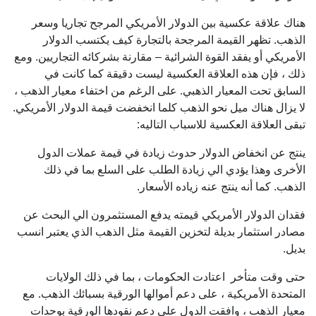
هناك علاقة عكسية بين الدولار الأمريكي المرجح تجاريا وسعر
الذهب. تظهر القيمة المرجحة بالتجارة كيف يكتسب الدولار
الأمريكي أو يفقد القوة الشرائية – مقارنة بشركائه التجاريين. ومع
ذلك ، فإن هذه العلاقة العكسية ليست دقيقة كما كانت في
السابق تحت المعيار الذهبي. على الرغم من اختفاء معيار الذهب ،
لا يزال هناك ميل نحو الذهب كلما انخفضت قيمة الدولار الأمريكي.
تبقى العلاقة العكسية للاسباب التاليه:
ينتج عن انخفاض الدولار حدوث زيادة في قيمة عملات الدول
الأخرى وهذا يؤدي الي زيادة الطلب على السلع بما في ذلك
الذهب. كما أنه ينتج عنه زياده الأسعار.
فقدان الدولار الأمريكي قيمته يدفع المستثمرون الي البحث عن
مصادر استثمار بديلة لتخزين القيمة مثل الذهب الذي يعتبر انسب
بديل.
حتى وقت متأخر اعتادت الحكومات ، بما في ذلك الولايات
المتحدة الأمريكية ، على دعم أموالها الورقية بسبائك الذهب. مع
معيار الذهب ، وافقت الدول على دعم نقودها الورقية بوحدات