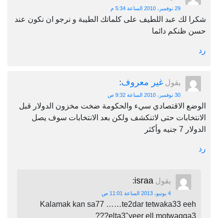
29 نوفمبر، 2010 الساعة 5:34 م
ك عبد اللطيف على كلماتك الطيبة و نرجو ان نكون عند
نكم دائما
غير معروف
يقول
:
30 نوفمبر، 2010 الساعة 9:32 ص
 الاقتصادي سيء والحكومة ضخت مخزون الدولار قبل
ابات حتى لاتنكشف ولكن بعد الانتخابات سوف يصل
أكثر
israa
يقول
:
4 يونيو، 2013 الساعة 11:01 ص
Kalamak kan sa77 ……te2dar tetwaka33 e
elta3"yeer ell motwaqqa3