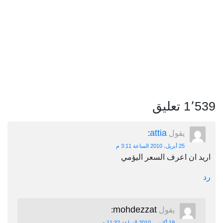
ليق
attia
يقول
:
25 أبريل، 2010 الساعة 3:11 م
ان اعرف السعر اليؤمي
mohdezzat
يقول
:
19 أكتوبر، 2010 الساعة 11:32 ص