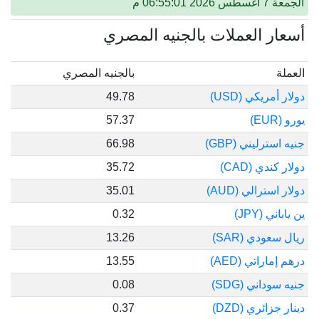
06: م
 العملات بالجنيه المصري
بالجنيه المصري
ريكي (USD)
49.78
57.37
رليني (GBP)
66.98
ي (CAD)
35.72
ترالي (AUD)
35.01
(JPY)
0.32
دي (SAR)
13.26
راتي (AED)
13.55
اني (SDG)
0.08
ئري (DZD)
0.37