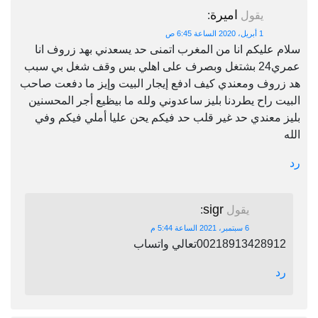
اميرة
يقول
:
1 أبريل، 2020 الساعة 6:45 ص
سلام عليكم انا من المغرب اتمنى حد يسعدني بهد زروف انا
عمري24 بشتغل وبصرف على اهلي بس وقف شغل بي سبب
هد زروف ومعندي كيف ادفع إيجار البيت وإيز ما دفعت صاحب
البيت راح يطردنا بليز ساعدوني ولله ما بيظيع أجر المحسنين
بليز معندي حد غير قلب حد فيكم يحن عليا أملي فيكم وفي
الله
رد
sigr
يقول
:
6 سبتمبر، 2021 الساعة 5:44 م
00218913428912تعالي واتساب
رد