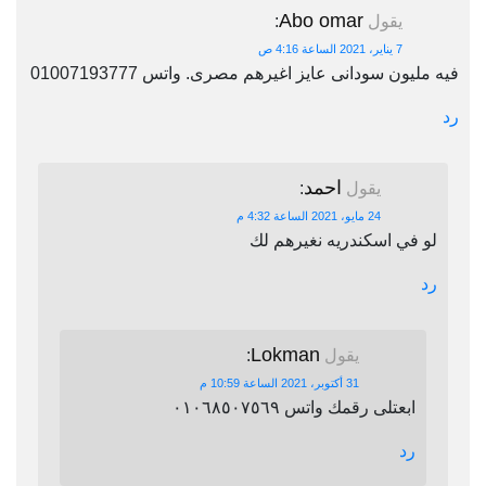
Abo omar
يقول
:
7 يناير، 2021 الساعة 4:16 ص
فيه مليون سودانى عايز اغيرهم مصرى. واتس 01007193777
رد
احمد
يقول
:
24 مايو، 2021 الساعة 4:32 م
لو في اسكندريه نغيرهم لك
رد
Lokman
يقول
:
31 أكتوبر، 2021 الساعة 10:59 م
ابعتلى رقمك واتس ٠١٠٦٨٥٠٧٥٦٩
رد