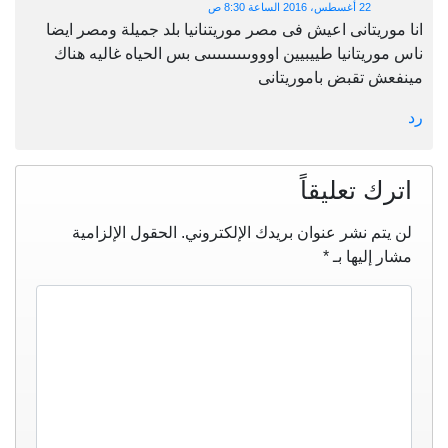
22 أغسطس، 2016 الساعة 8:30 ص
انا موريتانى اعيش فى مصر موريتنانيا بلد جميلة ومصر ايضا
ناس موريتانيا طييبيين اوووىىىىىىىىىى بس الحياه غاليه هناك
مينفعش تقبض باموريتانى
رد
اترك تعليقاً
لن يتم نشر عنوان بريدك الإلكتروني.
الحقول الإلزامية
مشار إليها بـ
*