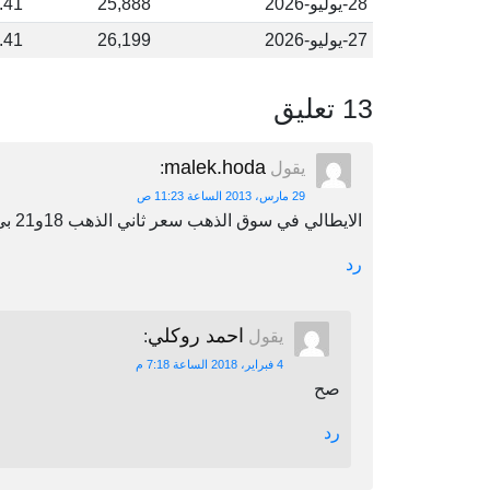
28-يوليو-2026
25,888
.41
27-يوليو-2026
26,199
.41
13 تعليق
malek.hoda
يقول
:
29 مارس، 2013 الساعة 11:23 ص
الايطالي في سوق الذهب سعر ثاني الذهب 18و21 بي 75 الجرام كيف هما يبيعو هكي واما هو السعر الصح
رد
احمد روكلي
يقول
:
4 فبراير، 2018 الساعة 7:18 م
صح
رد