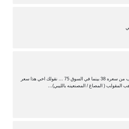
بالنسبة للاخ الذي سأل عن سعر الدهب وهو مستغرب من سعره 38 بينما في السوق 75 … نقولك اخي هذا سعر
المقولب ( المصاغ / المصنعينه بالليبي)…