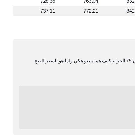
728.36
763.04
832
737.11
772.21
842