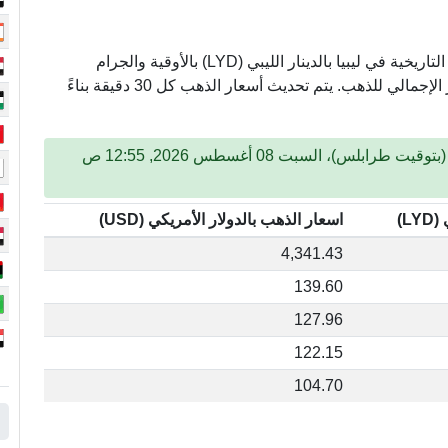
تعرض هذه الصفحة أسعار الذهب اليوم وأسعار الذهب التاريخية في ليبيا بالدينار الليبي (LYD) بالأوقية والجرام
للقيراط الأكثر شيوعًا. أدخل المبلغ لتحصل على السعر الإجمالي للذهب. يتم تحديث أسعار الذهب كل 30 دقيقة بناءً
التحديث الأخير: الجمعة 07 أغسطس 2026, 11:55 م (بتوقيت طرابلس)، السبت 08 أغسطس 2026, 12:55 ص
L)
اسعار الذهب بالدولار الأمريكي (USD)
4,341.43
139.60
127.96
122.15
104.70