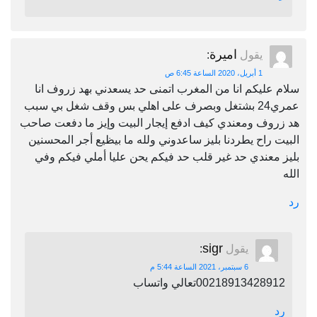
اميرة
يقول
:
1 أبريل، 2020 الساعة 6:45 ص
سلام عليكم انا من المغرب اتمنى حد يسعدني بهد زروف انا
عمري24 بشتغل وبصرف على اهلي بس وقف شغل بي سبب
هد زروف ومعندي كيف ادفع إيجار البيت وإيز ما دفعت صاحب
البيت راح يطردنا بليز ساعدوني ولله ما بيظيع أجر المحسنين
بليز معندي حد غير قلب حد فيكم يحن عليا أملي فيكم وفي
الله
رد
sigr
يقول
:
6 سبتمبر، 2021 الساعة 5:44 م
00218913428912تعالي واتساب
رد