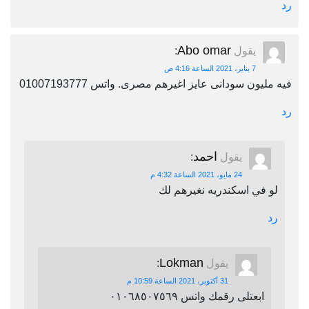
رد
Abo omar
يقول
:
7 يناير، 2021 الساعة 4:16 ص
فيه مليون سودانى عايز اغيرهم مصرى. واتس 01007193777
رد
احمد
يقول
:
24 مايو، 2021 الساعة 4:32 م
لو في اسكندريه نغيرهم لك
رد
Lokman
يقول
:
31 أكتوبر، 2021 الساعة 10:59 م
ابعتلى رقمك واتس ٠١٠٦٨٥٠٧٥٦٩