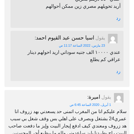
أريد تحويلهم مصري زين ممكن أحوالهم
رد
اسيا حسن عبد القيوم احمد
يقول
:
23 مارس، 2022 الساعة 11:17 ص
عندي ١٠٠٠٠ الف جنيه سوداني اريد احولهم دينار
عراقي كم يطلع
رد
اميرة
يقول
:
1 أبريل، 2020 الساعة 6:45 ص
سلام عليكم انا من المغرب اتمنى حد يسعدني بهد زروف انا
عمري24 بشتغل وبصرف على اهلي بس وقف شغل بي سبب
هد زروف ومعندي كيف ادفع إيجار البيت وإيز ما دفعت صاحب
البيت راح يطردنا بليز ساعدوني ولله ما بيظيع أجر المحسنين