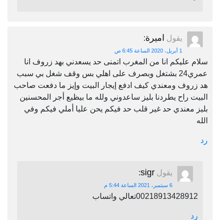
اميرة
يقول
:
1 أبريل، 2020 الساعة 6:45 ص
سلام عليكم انا من المغرب اتمنى حد يسعدني بهد زروف انا
عمري24 بشتغل وبصرف على اهلي بس وقف شغل بي سبب
هد زروف ومعندي كيف ادفع إيجار البيت وإيز ما دفعت صاحب
البيت راح يطردنا بليز ساعدوني ولله ما بيظيع أجر المحسنين
بليز معندي حد غير قلب حد فيكم يحن عليا أملي فيكم وفي
الله
رد
sigr
يقول
:
6 سبتمبر، 2021 الساعة 5:44 م
00218913428912تعالي واتساب
رد