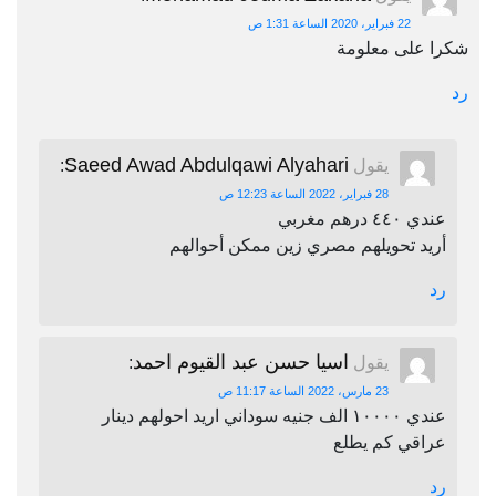
22 فبراير، 2020 الساعة 1:31 ص
شكرا على معلومة
رد
Saeed Awad Abdulqawi Alyahari
يقول
:
28 فبراير، 2022 الساعة 12:23 ص
عندي ٤٤٠ درهم مغربي
أريد تحويلهم مصري زين ممكن أحوالهم
رد
اسيا حسن عبد القيوم احمد
يقول
:
23 مارس، 2022 الساعة 11:17 ص
عندي ١٠٠٠٠ الف جنيه سوداني اريد احولهم دينار
عراقي كم يطلع
رد