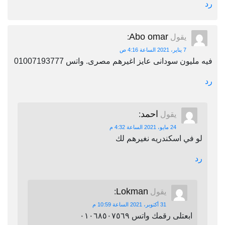
رد
Abo omar
يقول
:
7 يناير، 2021 الساعة 4:16 ص
فيه مليون سودانى عايز اغيرهم مصرى. واتس 01007193777
رد
احمد
يقول
:
24 مايو، 2021 الساعة 4:32 م
لو في اسكندريه نغيرهم لك
رد
Lokman
يقول
:
31 أكتوبر، 2021 الساعة 10:59 م
ابعتلى رقمك واتس ٠١٠٦٨٥٠٧٥٦٩