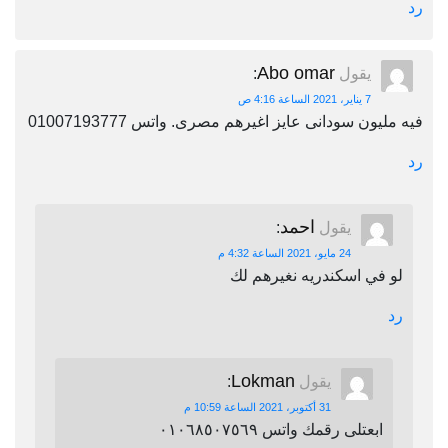
رد
Abo omar
يقول
:
7 يناير، 2021 الساعة 4:16 ص
فيه مليون سودانى عايز اغيرهم مصرى. واتس 01007193777
رد
احمد
يقول
:
24 مايو، 2021 الساعة 4:32 م
لو في اسكندريه نغيرهم لك
رد
Lokman
يقول
:
31 أكتوبر، 2021 الساعة 10:59 م
ابعتلى رقمك واتس ٠١٠٦٨٥٠٧٥٦٩