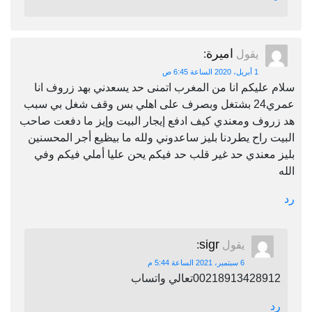
اميرة
يقول
:
1 أبريل، 2020 الساعة 6:45 ص
سلام عليكم انا من المغرب اتمنى حد يسعدني بهد زروف انا
عمري24 بشتغل وبصرف على اهلي بس وقف شغل بي سبب
هد زروف ومعندي كيف ادفع إيجار البيت وإيز ما دفعت صاحب
البيت راح يطردنا بليز ساعدوني ولله ما بيظيع أجر المحسنين
بليز معندي حد غير قلب حد فيكم يحن عليا أملي فيكم وفي
الله
رد
sigr
يقول
:
6 سبتمبر، 2021 الساعة 5:44 م
00218913428912تعالي واتساب
رد