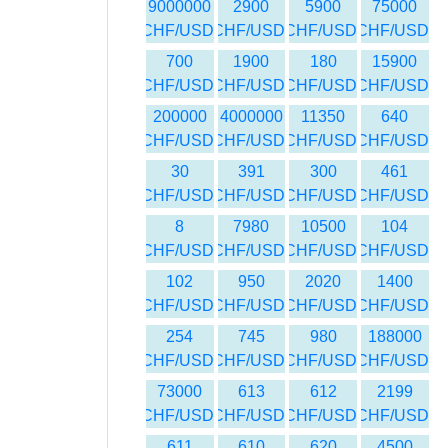
9000000
2900
5900
75000
CHF/USD
CHF/USD
CHF/USD
CHF/USD
700
1900
180
15900
CHF/USD
CHF/USD
CHF/USD
CHF/USD
200000
4000000
11350
640
CHF/USD
CHF/USD
CHF/USD
CHF/USD
30
391
300
461
CHF/USD
CHF/USD
CHF/USD
CHF/USD
8
7980
10500
104
CHF/USD
CHF/USD
CHF/USD
CHF/USD
102
950
2020
1400
CHF/USD
CHF/USD
CHF/USD
CHF/USD
254
745
980
188000
CHF/USD
CHF/USD
CHF/USD
CHF/USD
73000
613
612
2199
CHF/USD
CHF/USD
CHF/USD
CHF/USD
611
610
620
4500