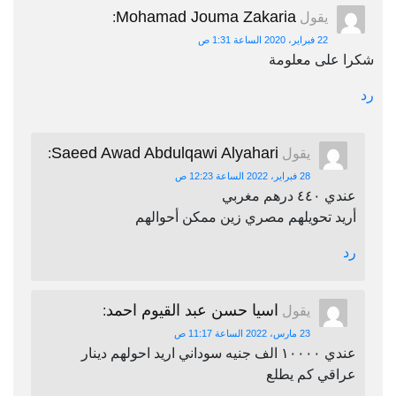
Mohamad Jouma Zakaria
يقول
:
22 فبراير، 2020 الساعة 1:31 ص
شكرا على معلومة
رد
Saeed Awad Abdulqawi Alyahari
يقول
:
28 فبراير، 2022 الساعة 12:23 ص
عندي ٤٤٠ درهم مغربي
أريد تحويلهم مصري زين ممكن أحوالهم
رد
اسيا حسن عبد القيوم احمد
يقول
:
23 مارس، 2022 الساعة 11:17 ص
عندي ١٠٠٠٠ الف جنيه سوداني اريد احولهم دينار
عراقي كم يطلع