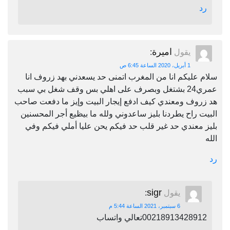
رد
اميرة
يقول
:
1 أبريل، 2020 الساعة 6:45 ص
سلام عليكم انا من المغرب اتمنى حد يسعدني بهد زروف انا
عمري24 بشتغل وبصرف على اهلي بس وقف شغل بي سبب
هد زروف ومعندي كيف ادفع إيجار البيت وإيز ما دفعت صاحب
البيت راح يطردنا بليز ساعدوني ولله ما بيظيع أجر المحسنين
بليز معندي حد غير قلب حد فيكم يحن عليا أملي فيكم وفي
الله
رد
sigr
يقول
:
6 سبتمبر، 2021 الساعة 5:44 م
00218913428912تعالي واتساب