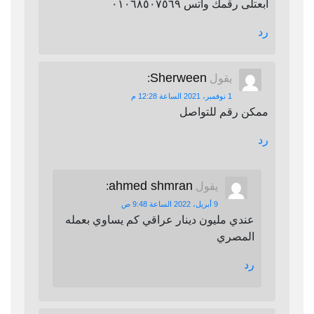
ابعتلى رقمك واتس ٠١٠٦٨٥٠٧٥٦٩
رد
Sherween
يقول
:
1 نوفمبر، 2021 الساعة 12:28 م
ممكن رقم للتواصل
رد
ahmed shmran
يقول
:
9 أبريل، 2022 الساعة 9:48 ص
عندي مليون دينار عراقي كم يساوي بعمله
المصري
رد