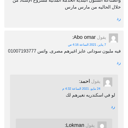
والصناعة الشئون البلدية الخدمة المدنية مشروع الإسناد من
خلال الحاليه من مارس مارس
رد
Abo omar
يقول
:
7 يناير، 2021 الساعة 4:16 ص
فيه مليون سودانى عايز اغيرهم مصرى. واتس 01007193777
رد
احمد
يقول
:
24 مايو، 2021 الساعة 4:32 م
لو في اسكندريه نغيرهم لك
رد
Lokman
يقول
: