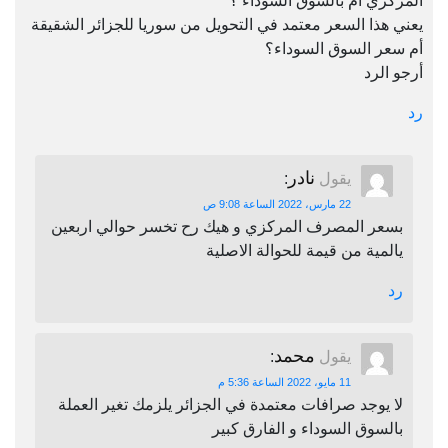
المركزي أم بالسوق السوداء ؟
يعني هذا السعر معتمد في التحويل من سوريا للجزائر الشقيقة
أم سعر السوق السوداء؟
أرجو الرد
رد
نادر
يقول
:
22 مارس، 2022 الساعة 9:08 ص
بسعر المصرف المركزي و هيك رح تخسر حوالي اربعين
يالمية من قيمة للحوالة الاصلية
رد
محمد
يقول
:
11 مايو، 2022 الساعة 5:36 م
لا يوجد صرافات معتمدة في الجزائر يلزمك تغير العملة
بالسوق السوداء و الفارق كبير