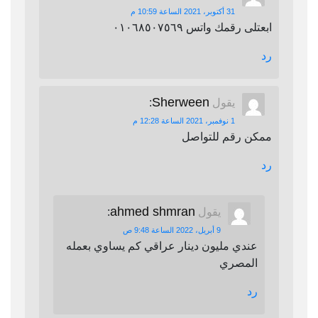
31 أكتوبر، 2021 الساعة 10:59 م
ابعتلى رقمك واتس ٠١٠٦٨٥٠٧٥٦٩
رد
Sherween
يقول
:
1 نوفمبر، 2021 الساعة 12:28 م
ممكن رقم للتواصل
رد
ahmed shmran
يقول
:
9 أبريل، 2022 الساعة 9:48 ص
عندي مليون دينار عراقي كم يساوي بعمله
المصري
رد