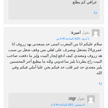
عراقي كم يطلع
رد
اميرة
يقول
:
1 أبريل، 2020 الساعة 6:45 ص
سلام عليكم انا من المغرب اتمنى حد يسعدني بهد زروف انا
عمري24 بشتغل وبصرف على اهلي بس وقف شغل بي سبب
هد زروف ومعندي كيف ادفع إيجار البيت وإيز ما دفعت صاحب
البيت راح يطردنا بليز ساعدوني ولله ما بيظيع أجر المحسنين
بليز معندي حد غير قلب حد فيكم يحن عليا أملي فيكم وفي
الله
رد
sigr
يقول
:
6 سبتمبر، 2021 الساعة 5:44 م