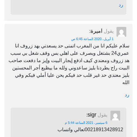
رد
اميرة
يقول
:
1 أبريل، 2020 الساعة 6:45 ص
سلام عليكم انا من المغرب اتمنى حد يسعدني بهد زروف انا
عمري24 بشتغل وبصرف على اهلي بس وقف شغل بي سبب
هد زروف ومعندي كيف ادفع إيجار البيت وإيز ما دفعت صاحب
البيت راح يطردنا بليز ساعدوني ولله ما بيظيع أجر المحسنين
بليز معندي حد غير قلب حد فيكم يحن عليا أملي فيكم وفي
الله
رد
sigr
يقول
:
6 سبتمبر، 2021 الساعة 5:44 م
00218913428912تعالي واتساب