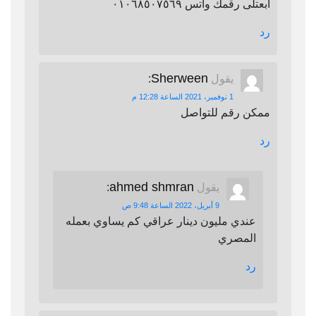
ابعتلى رقمك واتس ٠١٠٦٨٥٠٧٥٦٩
رد
Sherween
يقول
:
1 نوفمبر، 2021 الساعة 12:28 م
ممكن رقم للتواصل
رد
ahmed shmran
يقول
:
9 أبريل، 2022 الساعة 9:48 ص
عندي مليون دينار عراقي كم يساوي بعمله
المصري
رد