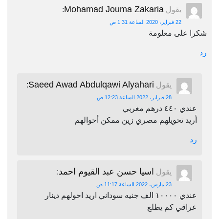
Mohamad Jouma Zakaria
يقول
:
22 فبراير، 2020 الساعة 1:31 ص
شكرا على معلومة
رد
Saeed Awad Abdulqawi Alyahari
يقول
:
28 فبراير، 2022 الساعة 12:23 ص
عندي ٤٤٠ درهم مغربي
أريد تحويلهم مصري زين ممكن أحوالهم
رد
اسيا حسن عبد القيوم احمد
يقول
:
23 مارس، 2022 الساعة 11:17 ص
عندي ١٠٠٠٠ الف جنيه سوداني اريد احولهم دينار
عراقي كم يطلع