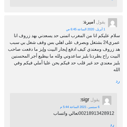
اميرة
يقول
:
1 أبريل، 2020 الساعة 6:45 ص
سلام عليكم انا من المغرب اتمنى حد يسعدني بهد زروف انا
عمري24 بشتغل وبصرف على اهلي بس وقف شغل بي سبب
هد زروف ومعندي كيف ادفع إيجار البيت وإيز ما دفعت صاحب
البيت راح يطردنا بليز ساعدوني ولله ما بيظيع أجر المحسنين
بليز معندي حد غير قلب حد فيكم يحن عليا أملي فيكم وفي
الله
رد
sigr
يقول
:
6 سبتمبر، 2021 الساعة 5:44 م
00218913428912تعالي واتساب
رد