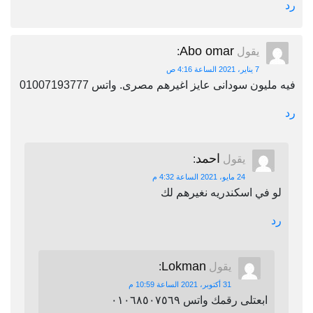
رد
Abo omar
يقول
:
7 يناير، 2021 الساعة 4:16 ص
فيه مليون سودانى عايز اغيرهم مصرى. واتس 01007193777
رد
احمد
يقول
:
24 مايو، 2021 الساعة 4:32 م
لو في اسكندريه نغيرهم لك
رد
Lokman
يقول
:
31 أكتوبر، 2021 الساعة 10:59 م
ابعتلى رقمك واتس ٠١٠٦٨٥٠٧٥٦٩