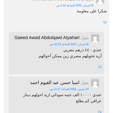
22 فبراير، 2020 الساعة 1:31 ص
شكرا على معلومة
رد
Saeed Awad Abdulqawi Alyahari
يقول
:
28 فبراير، 2022 الساعة 12:23 ص
عندي ٤٤٠ درهم مغربي
أريد تحويلهم مصري زين ممكن أحوالهم
رد
اسيا حسن عبد القيوم احمد
يقول
:
23 مارس، 2022 الساعة 11:17 ص
عندي ١٠٠٠٠ الف جنيه سوداني اريد احولهم دينار
عراقي كم يطلع
رد