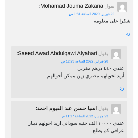
Mohamad Jouma Zakaria
يقول
:
22 فبراير، 2020 الساعة 1:31 ص
شكرا على معلومة
رد
Saeed Awad Abdulqawi Alyahari
يقول
:
28 فبراير، 2022 الساعة 12:23 ص
عندي ٤٤٠ درهم مغربي
أريد تحويلهم مصري زين ممكن أحوالهم
رد
اسيا حسن عبد القيوم احمد
يقول
:
23 مارس، 2022 الساعة 11:17 ص
عندي ١٠٠٠٠ الف جنيه سوداني اريد احولهم دينار
عراقي كم يطلع