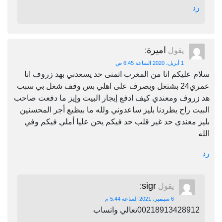
رد
اميرة
يقول
:
1 أبريل، 2020 الساعة 6:45 ص
سلام عليكم انا من المغرب اتمنى حد يسعدني بهد زروف انا
عمري24 بشتغل وبصرف على اهلي بس وقف شغل بي سبب
هد زروف ومعندي كيف ادفع إيجار البيت وإيز ما دفعت صاحب
البيت راح يطردنا بليز ساعدوني ولله ما بيظيع أجر المحسنين
بليز معندي حد غير قلب حد فيكم يحن عليا أملي فيكم وفي
الله
رد
sigr
يقول
:
6 سبتمبر، 2021 الساعة 5:44 م
00218913428912تعالي واتساب