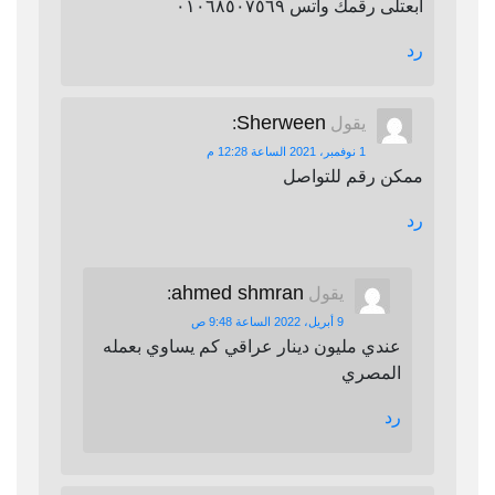
ابعتلى رقمك واتس ٠١٠٦٨٥٠٧٥٦٩
رد
Sherween
يقول
:
1 نوفمبر، 2021 الساعة 12:28 م
ممكن رقم للتواصل
رد
ahmed shmran
يقول
:
9 أبريل، 2022 الساعة 9:48 ص
عندي مليون دينار عراقي كم يساوي بعمله
المصري
رد