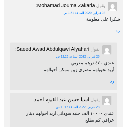
Mohamad Jouma Zakaria
يقول
:
22 فبراير، 2020 الساعة 1:31 ص
شكرا على معلومة
رد
Saeed Awad Abdulqawi Alyahari
يقول
:
28 فبراير، 2022 الساعة 12:23 ص
عندي ٤٤٠ درهم مغربي
أريد تحويلهم مصري زين ممكن أحوالهم
رد
اسيا حسن عبد القيوم احمد
يقول
:
23 مارس، 2022 الساعة 11:17 ص
عندي ١٠٠٠٠ الف جنيه سوداني اريد احولهم دينار
عراقي كم يطلع