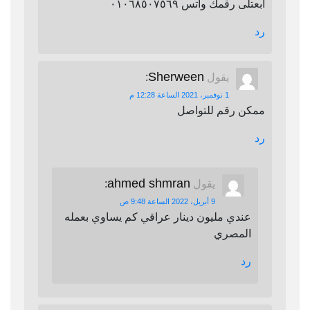
ابعتلى رقمك واتس ٠١٠٦٨٥٠٧٥٦٩
رد
Sherween
يقول
:
1 نوفمبر، 2021 الساعة 12:28 م
ممكن رقم للتواصل
رد
ahmed shmran
يقول
:
9 أبريل، 2022 الساعة 9:48 ص
عندي مليون دينار عراقي كم يساوي بعمله
المصري
رد