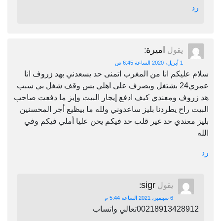
رد
اميرة
يقول
:
1 أبريل، 2020 الساعة 6:45 ص
سلام عليكم انا من المغرب اتمنى حد يسعدني بهد زروف انا
عمري24 بشتغل وبصرف على اهلي بس وقف شغل بي سبب
هد زروف ومعندي كيف ادفع إيجار البيت وإيز ما دفعت صاحب
البيت راح يطردنا بليز ساعدوني ولله ما بيظيع أجر المحسنين
بليز معندي حد غير قلب حد فيكم يحن عليا أملي فيكم وفي
الله
رد
sigr
يقول
:
6 سبتمبر، 2021 الساعة 5:44 م
00218913428912تعالي واتساب