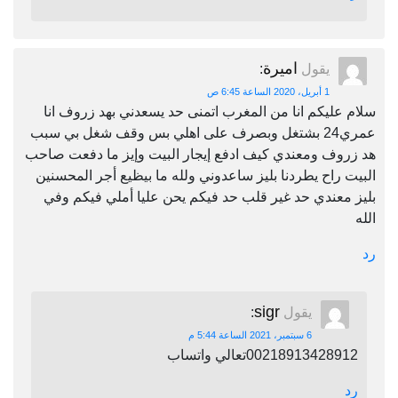
اميرة
يقول
:
1 أبريل، 2020 الساعة 6:45 ص
سلام عليكم انا من المغرب اتمنى حد يسعدني بهد زروف انا
عمري24 بشتغل وبصرف على اهلي بس وقف شغل بي سبب
هد زروف ومعندي كيف ادفع إيجار البيت وإيز ما دفعت صاحب
البيت راح يطردنا بليز ساعدوني ولله ما بيظيع أجر المحسنين
بليز معندي حد غير قلب حد فيكم يحن عليا أملي فيكم وفي
الله
رد
sigr
يقول
:
6 سبتمبر، 2021 الساعة 5:44 م
00218913428912تعالي واتساب
رد