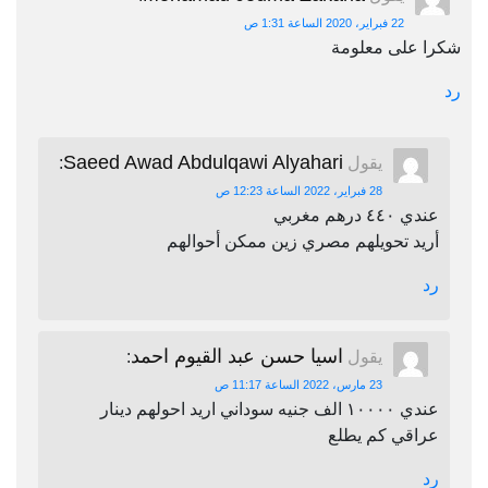
22 فبراير، 2020 الساعة 1:31 ص
شكرا على معلومة
رد
Saeed Awad Abdulqawi Alyahari
يقول
:
28 فبراير، 2022 الساعة 12:23 ص
عندي ٤٤٠ درهم مغربي
أريد تحويلهم مصري زين ممكن أحوالهم
رد
اسيا حسن عبد القيوم احمد
يقول
:
23 مارس، 2022 الساعة 11:17 ص
عندي ١٠٠٠٠ الف جنيه سوداني اريد احولهم دينار
عراقي كم يطلع
رد