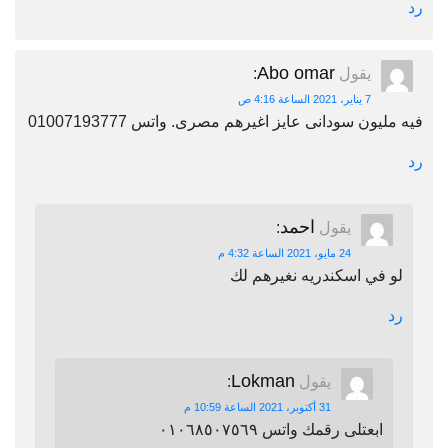
رد
Abo omar
يقول
:
7 يناير، 2021 الساعة 4:16 ص
فيه مليون سودانى عايز اغيرهم مصرى. واتس 01007193777
رد
احمد
يقول
:
24 مايو، 2021 الساعة 4:32 م
لو في اسكندريه نغيرهم لك
رد
Lokman
يقول
:
31 أكتوبر، 2021 الساعة 10:59 م
ابعتلى رقمك واتس ٠١٠٦٨٥٠٧٥٦٩