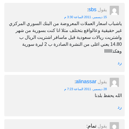
sbs
يقول
:
15 ديسمبر، 2011 الساعة 3:30 م
ياشباب اسعار العملات المعروضة من البنك السوري المركزي
غير حقيقية وعالواقع بتختلف مثلا انا كنت بسورية من شهر
واشتريت ريالات سعودية قبل ماسافر اشتريت الريال ب
14.80 يعني اغلى من النشرة الصادرة ب 2 ليرة سورية
وهكذااااااا
رد
alinassar
يقول
:
28 ديسمبر، 2011 الساعة 7:23 م
الله يحفظ بلدنا
رد
تمام
يقول
: