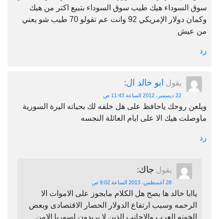
سوق السوداء هيك طيب سوق السوداء بتبيع اكتر من هيك
وكمان دولار الإمريكي 92 وانت عم تقولو 70 طيب شو يعني
من عيش
رد
ابو خالد ال
يقول
:
22 ديسمبر، 2012 الساعة 11:43 ص
ويلعن روحك ياحافظ على هل خلفه لك بحياته اليرة السورية
ماوصلت هيك الا على ايام العائلة النجسه
رد
جاك
يقول
:
28 أغسطس، 2013 الساعة 9:02 ص
ياابا خالد ها بصح هل الكلام مابجوز على الاموات الا
الرحمه وسبب ارتفاع الدولار الحصار الاقتصادى وبعض
الخونه العرب والاجانب الذين لا يريدون لسوريا الامن