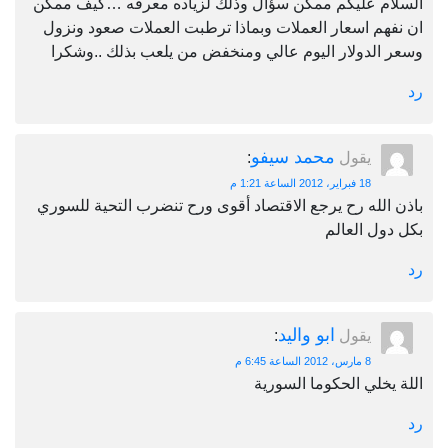
السلام عليكم ممكن سؤال وذلك لزياده معرفه …كيف ممكن
ان نفهم اسعار العملات وبماذا ترطبت العملات صعود ونزول
وسعر الدولار اليوم عالي ومنخفض من يلعب بذلك ..وشكرا
رد
محمد سيفو
يقول
:
18 فبراير، 2012 الساعة 1:21 م
باذن الله رح يرجع الاقتصاد أقوى ورح تنضرب التحية للسوري
بكل دول العالم
رد
ابو واليد
يقول
:
8 مارس، 2012 الساعة 6:45 م
اللة يخلي الحكوما السورية
رد