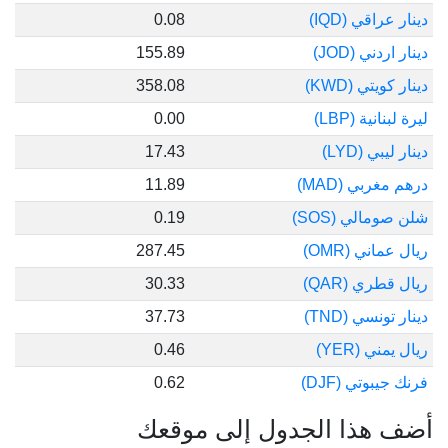
دينار عراقي (IQD)
0.08
دينار اردني (JOD)
155.89
دينار كويتي (KWD)
358.08
ليرة لبنانية (LBP)
0.00
دينار ليبي (LYD)
17.43
درهم مغربي (MAD)
11.89
شلن صومالي (SOS)
0.19
ريال عماني (OMR)
287.45
ريال قطري (QAR)
30.33
دينار تونسي (TND)
37.73
ريال يمني (YER)
0.46
فرنك جيبوتي (DJF)
0.62
أضف هذا الجدول إلى موقعك