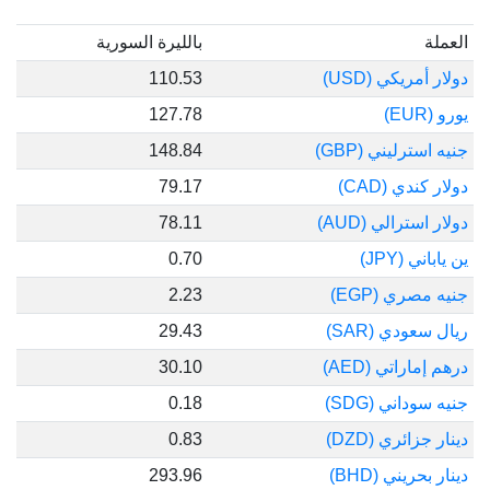
العملة
بالليرة السورية
دولار أمريكي (USD)
110.53
يورو (EUR)
127.78
جنيه استرليني (GBP)
148.84
دولار كندي (CAD)
79.17
دولار استرالي (AUD)
78.11
ين ياباني (JPY)
0.70
جنيه مصري (EGP)
2.23
ريال سعودي (SAR)
29.43
درهم إماراتي (AED)
30.10
جنيه سوداني (SDG)
0.18
دينار جزائري (DZD)
0.83
دينار بحريني (BHD)
293.96