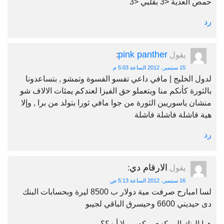
حمص آلعدية <3 بقلبي <3
رد
pink panther
يقول
:
15 سبتمبر، 2012 الساعة 5:03 م
لدول الخليج | مافي داعي تفسو الفسوة وتمشو , بتساعدونا
بالثورة كأنكم منا وبتعملو حق الفيزا لعندكم يمئات الالاف شو
منشان ياسوريين الثورة من جوا مافي ثورا بتولد من برا , وإلا
هية فاشلة فاشلة فاشلة
رد
الارقام دي
يقول
:
16 سبتمبر، 2012 الساعة 5:13 ص
لسا امبارح صرفت مية دولار ب 8500 ليرة وبحسابات البنك
دى حيديني 6600 وحيسرق الباقي لجيبو
هوا البنك المركزي بيكدب ولا أيه؟؟