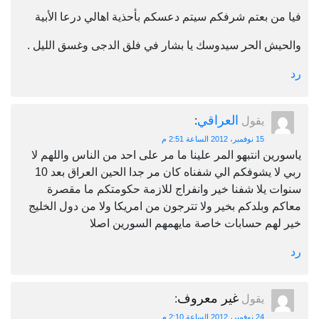
فيا من بعتم شرفكم سيتم دعسكم بأحذية اهالي درعا الأبية
والحيش الحر سيدوسك يا بشار في فلق الدجى وغسق الليل .
رد
العراقي
يقول
:
15 نوفمبر، 2012 الساعة 2:51 م
ياسورين انتبهو المر علينا ما مر على احد من الناس واللهم لا
ربي لا يشوفكم الي شفناه كان مر جدا الحين العراق بعد 10
سنوات يلا شفنا خير وانفراج للازمة حكومتكم ما مقصرة
معاكم وبلدكم بخير ولا تترجون من امريكا ولا من دول الخليج
خير لهم حسابات خاصة مايهمهم السورين اصلا
رد
غير معروف
يقول
:
24 نوفمبر، 2012 الساعة 2:10 م