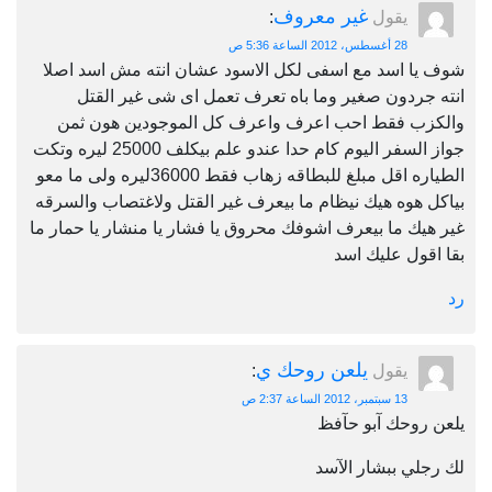
غير معروف
يقول
:
28 أغسطس، 2012 الساعة 5:36 ص
شوف يا اسد مع اسفى لكل الاسود عشان انته مش اسد اصلا
انته جردون صغير وما باه تعرف تعمل اى شى غير القتل
والكزب فقط احب اعرف واعرف كل الموجودين هون ثمن
جواز السفر اليوم كام حدا عندو علم بيكلف 25000 ليره وتكت
الطياره اقل مبلغ للبطاقه زهاب فقط 36000ليره ولى ما معو
بياكل هوه هيك نيظام ما بيعرف غير القتل ولاغتصاب والسرقه
غير هيك ما بيعرف اشوفك محروق يا فشار يا منشار يا حمار ما
بقا اقول عليك اسد
رد
يلعن روحك ي
يقول
:
13 سبتمبر، 2012 الساعة 2:37 ص
يلعن روحك آبو حآفظ
لك رجلي ببشار الآسد