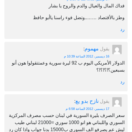
فداك المال والعيال والدم والروح يا بشار
وطز بالأقتصاد ……..وتضل فوء راسنا ياأبو حافظ
رد
مهموم
يقول
:
16 ديسمبر، 2012 الساعة 10:39 م
الدولار الأمريكي اليوم ب 92 ليرة سورية وعمتتقولوا هون أنو
بسبعين؟!؟!؟!؟
رد
نازح بدو يع
يقول
:
17 ديسمبر، 2012 الساعة 6:58 م
سعر الصرف بليرة السورية في لبنان حسب مصرف المركزية
السوري واللبناني هو انو 1000 سوري =21000 لبناني طيب
ليش عم يصرفو الف السوري ب15000 بدنا جواب واذا كان رد