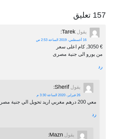
157 تعليق
Tarek
يقول
:
16 أغسطس، 2019 الساعة 2:53 ص
€ 3050, كام اعلى سعر
من يورو الى جنية مصرى
رد
Sherif
يقول
:
26 فبراير، 2020 الساعة 3:30 م
معي 200 درهم مغربي اريد تحويل الي جنية مصري اين يمكنني أن احول
رد
Mazn
يقول
: