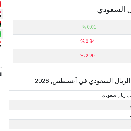
ال السعودي
0.01 %
-0.84 %
-2.20 %
تح
ا