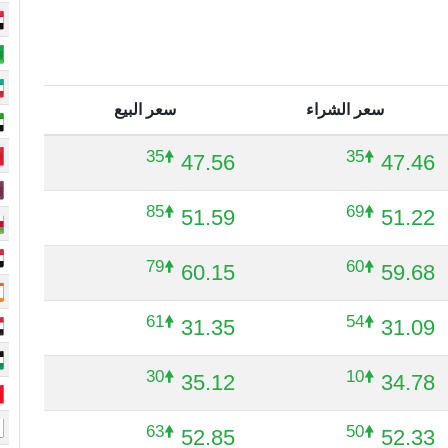
سعر الشراء
سعر البيع
🠝35
🠝35
47.56
47.46
🠝85
🠝69
51.59
51.22
🠝79
🠝60
60.15
59.68
🠝61
🠝54
31.35
31.09
🠝30
🠝10
35.12
34.78
🠝63
🠝50
52.85
52.33