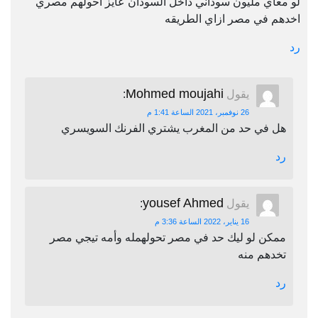
لو معاي مليون سوداني داخل السودان عايز احولهم مصري
اخدهم في مصر ازاي الطريقه
رد
Mohmed moujahi
يقول
:
26 نوفمبر، 2021 الساعة 1:41 م
هل في حد من المغرب يشتري الفرنك السويسري
رد
yousef Ahmed
يقول
:
16 يناير، 2022 الساعة 3:36 م
ممكن لو ليك حد في مصر تحولهمله وأمه تيجي مصر
تخدهم منه
رد