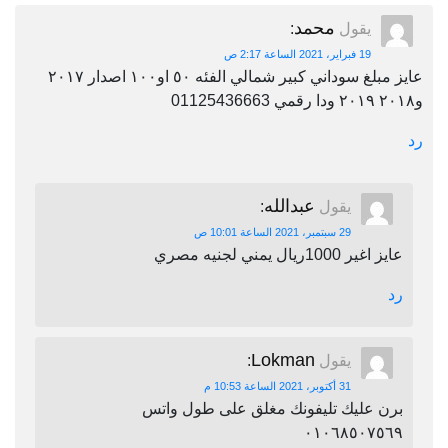
محمد
يقول
:
19 فبراير، 2021 الساعة 2:17 ص
عايز مبلغ سوداني كبير شمالي الفئه ٥٠ او١٠٠ اصدار ٢٠١٧
و٢٠١٨ ٢٠١٩ ودا رقمي 01125436663
رد
عبدالله
يقول
:
29 سبتمبر، 2021 الساعة 10:01 ص
عايز اغير 1000ريال يمني لجنيه مصري
رد
Lokman
يقول
:
31 أكتوبر، 2021 الساعة 10:53 م
برن عليك تليفونك مغلق على طول واتس
٠١٠٦٨٥٠٧٥٦٩