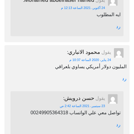
Mohamed abdelnaser hamed
يقول
:
24 أكتوبر، 2021 الساعة 12:13 م
ايه المطلوب
رد
محمود الانباري
يقول
:
24 يناير، 2020 الساعة 10:37 م
المليون دولار أمريكي يساوي بلعراقي
رد
حسن درويش
يقول
:
23 سبتمبر، 2021 الساعة 2:42 ص
تواصل معي علي الواتساب 00249905364318
رد