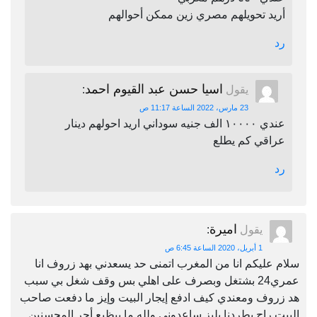
أريد تحويلهم مصري زين ممكن أحوالهم
رد
اسيا حسن عبد القيوم احمد
يقول
:
23 مارس، 2022 الساعة 11:17 ص
عندي ١٠٠٠٠ الف جنيه سوداني اريد احولهم دينار
عراقي كم يطلع
رد
اميرة
يقول
:
1 أبريل، 2020 الساعة 6:45 ص
سلام عليكم انا من المغرب اتمنى حد يسعدني بهد زروف انا
عمري24 بشتغل وبصرف على اهلي بس وقف شغل بي سبب
هد زروف ومعندي كيف ادفع إيجار البيت وإيز ما دفعت صاحب
البيت راح يطردنا بليز ساعدوني ولله ما بيظيع أجر المحسنين