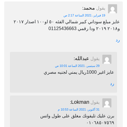
محمد
يقول
:
19 فبراير، 2021 الساعة 2:17 ص
عايز مبلغ سوداني كبير شمالي الفئه ٥٠ او١٠٠ اصدار ٢٠١٧
و٢٠١٨ ٢٠١٩ ودا رقمي 01125436663
رد
عبدالله
يقول
:
29 سبتمبر، 2021 الساعة 10:01 ص
عايز اغير 1000ريال يمني لجنيه مصري
رد
Lokman
يقول
:
31 أكتوبر، 2021 الساعة 10:53 م
برن عليك تليفونك مغلق على طول واتس
٠١٠٦٨٥٠٧٥٦٩