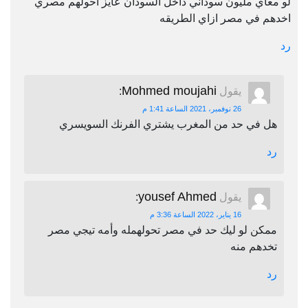
لو معاي مليون سوداني داخل السودان عايز احولهم مصري
اخدهم في مصر ازاي الطريقه
رد
Mohmed moujahi
يقول
:
26 نوفمبر، 2021 الساعة 1:41 م
هل في حد من المغرب يشتري الفرنك السويسري
رد
yousef Ahmed
يقول
:
16 يناير، 2022 الساعة 3:36 م
ممكن لو ليك حد في مصر تحولهمله وأمه تيجي مصر
تخدهم منه
رد