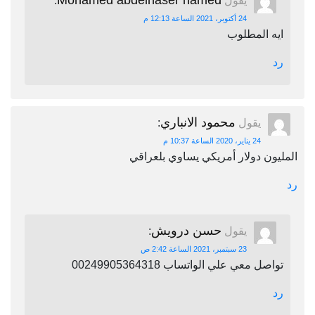
Mohamed abdelnaser hamed
يقول
:
24 أكتوبر، 2021 الساعة 12:13 م
ايه المطلوب
رد
محمود الانباري
يقول
:
24 يناير، 2020 الساعة 10:37 م
المليون دولار أمريكي يساوي بلعراقي
رد
حسن درويش
يقول
:
23 سبتمبر، 2021 الساعة 2:42 ص
تواصل معي علي الواتساب 00249905364318
رد