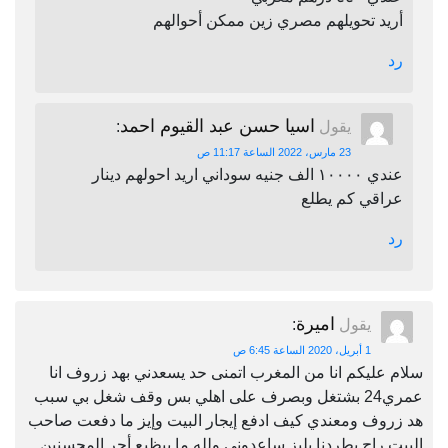
أريد تحويلهم مصري زين ممكن أحوالهم
رد
اسيا حسن عبد القيوم احمد
يقول
:
23 مارس، 2022 الساعة 11:17 ص
عندي ١٠٠٠٠ الف جنيه سوداني اريد احولهم دينار
عراقي كم يطلع
رد
اميرة
يقول
:
1 أبريل، 2020 الساعة 6:45 ص
سلام عليكم انا من المغرب اتمنى حد يسعدني بهد زروف انا
عمري24 بشتغل وبصرف على اهلي بس وقف شغل بي سبب
هد زروف ومعندي كيف ادفع إيجار البيت وإيز ما دفعت صاحب
البيت راح يطردنا بليز ساعدوني ولله ما بيظيع أجر المحسنين