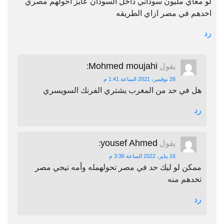
لو معاي مليون سوداني داخل السودان عايز احولهم مصري
اخدهم في مصر ازاي الطريقه
رد
Mohmed moujahi
يقول
:
26 نوفمبر، 2021 الساعة 1:41 م
هل في حد من المغرب يشتري الفرنك السويسري
رد
yousef Ahmed
يقول
:
16 يناير، 2022 الساعة 3:36 م
ممكن لو ليك حد في مصر تحولهمله وأمه تيجي مصر
تخدهم منه
رد