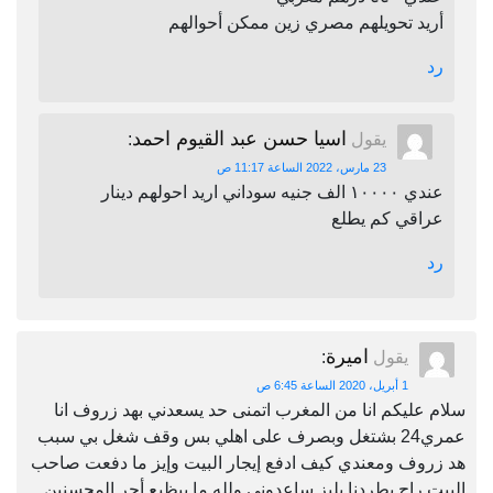
أريد تحويلهم مصري زين ممكن أحوالهم
رد
اسيا حسن عبد القيوم احمد
يقول
:
23 مارس، 2022 الساعة 11:17 ص
عندي ١٠٠٠٠ الف جنيه سوداني اريد احولهم دينار
عراقي كم يطلع
رد
اميرة
يقول
:
1 أبريل، 2020 الساعة 6:45 ص
سلام عليكم انا من المغرب اتمنى حد يسعدني بهد زروف انا
عمري24 بشتغل وبصرف على اهلي بس وقف شغل بي سبب
هد زروف ومعندي كيف ادفع إيجار البيت وإيز ما دفعت صاحب
البيت راح يطردنا بليز ساعدوني ولله ما بيظيع أجر المحسنين