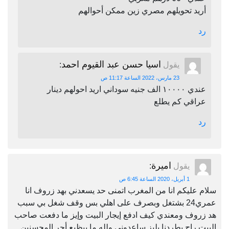
أريد تحويلهم مصري زين ممكن أحوالهم
رد
اسيا حسن عبد القيوم احمد
يقول
:
23 مارس، 2022 الساعة 11:17 ص
عندي ١٠٠٠٠ الف جنيه سوداني اريد احولهم دينار
عراقي كم يطلع
رد
اميرة
يقول
:
1 أبريل، 2020 الساعة 6:45 ص
سلام عليكم انا من المغرب اتمنى حد يسعدني بهد زروف انا
عمري24 بشتغل وبصرف على اهلي بس وقف شغل بي سبب
هد زروف ومعندي كيف ادفع إيجار البيت وإيز ما دفعت صاحب
البيت راح يطردنا بليز ساعدوني ولله ما بيظيع أجر المحسنين