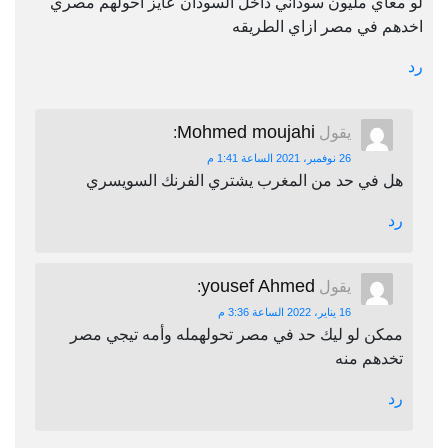
لو معاي مليون سوداني داخل السودان عايز احولهم مصري
اخدهم في مصر ازاي الطريقه
رد
Mohmed moujahi
يقول
:
26 نوفمبر، 2021 الساعة 1:41 م
هل في حد من المغرب يشتري الفرنك السويسري
رد
yousef Ahmed
يقول
:
16 يناير، 2022 الساعة 3:36 م
ممكن لو ليك حد في مصر تحولهمله وأمه تيجي مصر
تخدهم منه
رد