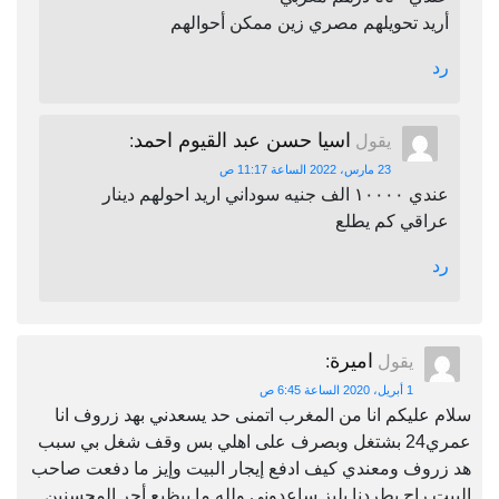
أريد تحويلهم مصري زين ممكن أحوالهم
رد
اسيا حسن عبد القيوم احمد
يقول
:
23 مارس، 2022 الساعة 11:17 ص
عندي ١٠٠٠٠ الف جنيه سوداني اريد احولهم دينار
عراقي كم يطلع
رد
اميرة
يقول
:
1 أبريل، 2020 الساعة 6:45 ص
سلام عليكم انا من المغرب اتمنى حد يسعدني بهد زروف انا
عمري24 بشتغل وبصرف على اهلي بس وقف شغل بي سبب
هد زروف ومعندي كيف ادفع إيجار البيت وإيز ما دفعت صاحب
البيت راح يطردنا بليز ساعدوني ولله ما بيظيع أجر المحسنين