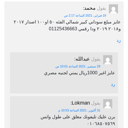
محمد
يقول
:
19 فبراير، 2021 الساعة 2:17 ص
عايز مبلغ سوداني كبير شمالي الفئه ٥٠ او١٠٠ اصدار ٢٠١٧
و٢٠١٨ ٢٠١٩ ودا رقمي 01125436663
رد
عبدالله
يقول
:
29 سبتمبر، 2021 الساعة 10:01 ص
عايز اغير 1000ريال يمني لجنيه مصري
رد
Lokman
يقول
:
31 أكتوبر، 2021 الساعة 10:53 م
برن عليك تليفونك مغلق على طول واتس
٠١٠٦٨٥٠٧٥٦٩