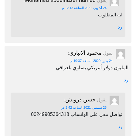
Mohamed abdelnaser hamed
يقول
:
24 أكتوبر، 2021 الساعة 12:13 م
ايه المطلوب
رد
محمود الانباري
يقول
:
24 يناير، 2020 الساعة 10:37 م
المليون دولار أمريكي يساوي بلعراقي
رد
حسن درويش
يقول
:
23 سبتمبر، 2021 الساعة 2:42 ص
تواصل معي علي الواتساب 00249905364318
رد