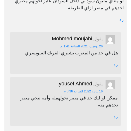
لو معاي مليون سوداني داخل السودان عايز احولهم مصري
اخدهم في مصر ازاي الطريقه
رد
Mohmed moujahi
يقول
:
26 نوفمبر، 2021 الساعة 1:41 م
هل في حد من المغرب يشتري الفرنك السويسري
رد
yousef Ahmed
يقول
:
16 يناير، 2022 الساعة 3:36 م
ممكن لو ليك حد في مصر تحولهمله وأمه تيجي مصر
تخدهم منه
رد