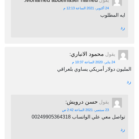
Mohamed abdelnaser hamed
يقول
:
24 أكتوبر، 2021 الساعة 12:13 م
ايه المطلوب
رد
محمود الانباري
يقول
:
24 يناير، 2020 الساعة 10:37 م
المليون دولار أمريكي يساوي بلعراقي
رد
حسن درويش
يقول
:
23 سبتمبر، 2021 الساعة 2:42 ص
تواصل معي علي الواتساب 00249905364318
رد