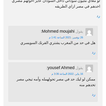
لو معاي مليون سوداني داخل السودان عايز احولهم مصري
اخدهم في مصر ازاي الطريقه
رد
Mohmed moujahi
يقول
:
26 نوفمبر، 2021 الساعة 1:41 م
هل في حد من المغرب يشتري الفرنك السويسري
رد
yousef Ahmed
يقول
:
16 يناير، 2022 الساعة 3:36 م
ممكن لو ليك حد في مصر تحولهمله وأمه تيجي مصر
تخدهم منه
رد