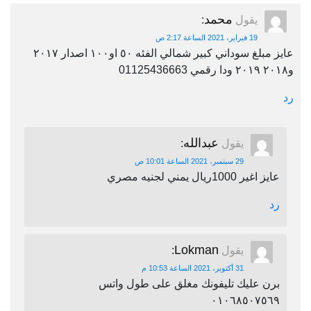
محمد
يقول
:
19 فبراير، 2021 الساعة 2:17 ص
عايز مبلغ سوداني كبير شمالي الفئه ٥٠ او١٠٠ اصدار ٢٠١٧
و٢٠١٨ ٢٠١٩ ودا رقمي 01125436663
رد
عبدالله
يقول
:
29 سبتمبر، 2021 الساعة 10:01 ص
عايز اغير 1000ريال يمني لجنيه مصري
رد
Lokman
يقول
:
31 أكتوبر، 2021 الساعة 10:53 م
برن عليك تليفونك مغلق على طول واتس
٠١٠٦٨٥٠٧٥٦٩