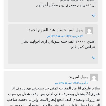
أريد تحويلهم مصري زين ممكن أحوالهم
رد
اسيا حسن عبد القيوم احمد
يقول
:
23 مارس، 2022 الساعة 11:17 ص
عندي ١٠٠٠٠ الف جنيه سوداني اريد احولهم دينار
عراقي كم يطلع
رد
اميرة
يقول
:
1 أبريل، 2020 الساعة 6:45 ص
سلام عليكم انا من المغرب اتمنى حد يسعدني بهد زروف انا
عمري24 بشتغل وبصرف على اهلي بس وقف شغل بي سبب
هد زروف ومعندي كيف ادفع إيجار البيت وإيز ما دفعت صاحب
البيت راح يطردنا بليز ساعدوني ولله ما بيظيع أجر المحسنين