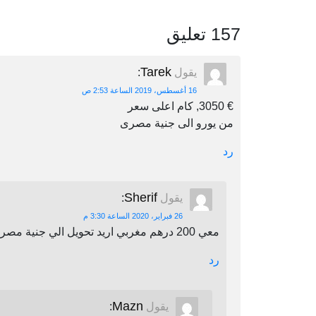
157 تعليق
Tarek
يقول
:
16 أغسطس، 2019 الساعة 2:53 ص
€ 3050, كام اعلى سعر
من يورو الى جنية مصرى
رد
Sherif
يقول
:
26 فبراير، 2020 الساعة 3:30 م
معي 200 درهم مغربي اريد تحويل الي جنية مصري اين يمكنني أن احول
رد
Mazn
يقول
: