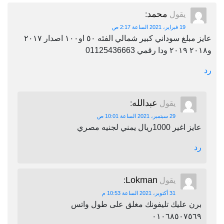
محمد
يقول
:
19 فبراير، 2021 الساعة 2:17 ص
عايز مبلغ سوداني كبير شمالي الفئه ٥٠ او١٠٠ اصدار ٢٠١٧
و٢٠١٨ ٢٠١٩ ودا رقمي 01125436663
رد
عبدالله
يقول
:
29 سبتمبر، 2021 الساعة 10:01 ص
عايز اغير 1000ريال يمني لجنيه مصري
رد
Lokman
يقول
:
31 أكتوبر، 2021 الساعة 10:53 م
برن عليك تليفونك مغلق على طول واتس
٠١٠٦٨٥٠٧٥٦٩