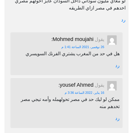
لو معاي مليون سوداني داخل السودان عايز احولهم مصري
اخدهم في مصر ازاي الطريقه
رد
Mohmed moujahi
يقول
:
26 نوفمبر، 2021 الساعة 1:41 م
هل في حد من المغرب يشتري الفرنك السويسري
رد
yousef Ahmed
يقول
:
16 يناير، 2022 الساعة 3:36 م
ممكن لو ليك حد في مصر تحولهمله وأمه تيجي مصر
تخدهم منه
رد