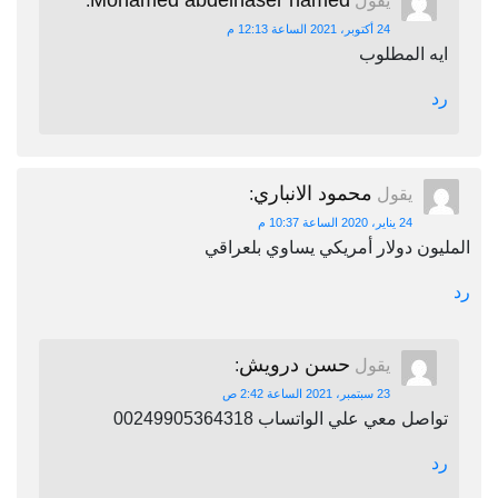
Mohamed abdelnaser hamed
يقول
:
24 أكتوبر، 2021 الساعة 12:13 م
ايه المطلوب
رد
محمود الانباري
يقول
:
24 يناير، 2020 الساعة 10:37 م
المليون دولار أمريكي يساوي بلعراقي
رد
حسن درويش
يقول
:
23 سبتمبر، 2021 الساعة 2:42 ص
تواصل معي علي الواتساب 00249905364318
رد