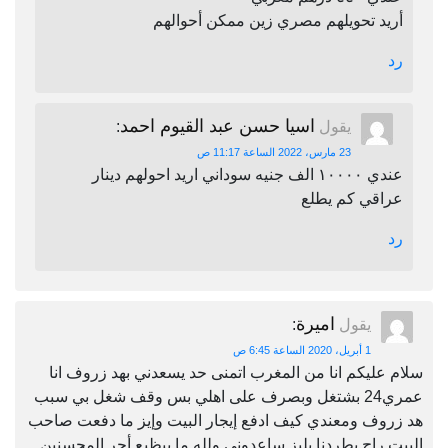
أريد تحويلهم مصري زين ممكن أحوالهم
رد
اسيا حسن عبد القيوم احمد
يقول
:
23 مارس، 2022 الساعة 11:17 ص
عندي ١٠٠٠٠ الف جنيه سوداني اريد احولهم دينار
عراقي كم يطلع
رد
اميرة
يقول
:
1 أبريل، 2020 الساعة 6:45 ص
سلام عليكم انا من المغرب اتمنى حد يسعدني بهد زروف انا
عمري24 بشتغل وبصرف على اهلي بس وقف شغل بي سبب
هد زروف ومعندي كيف ادفع إيجار البيت وإيز ما دفعت صاحب
البيت راح يطردنا بليز ساعدوني ولله ما بيظيع أجر المحسنين