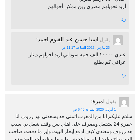
أريد تحويلهم مصري زين ممكن أحوالهم
رد
اسيا حسن عبد القيوم احمد
يقول
:
23 مارس، 2022 الساعة 11:17 ص
عندي ١٠٠٠٠ الف جنيه سوداني اريد احولهم دينار
عراقي كم يطلع
رد
اميرة
يقول
:
1 أبريل، 2020 الساعة 6:45 ص
سلام عليكم انا من المغرب اتمنى حد يسعدني بهد زروف انا
عمري24 بشتغل وبصرف على اهلي بس وقف شغل بي سبب
هد زروف ومعندي كيف ادفع إيجار البيت وإيز ما دفعت صاحب
البيت راح يطردنا بليز ساعدوني ولله ما بيظيع أجر المحسنين