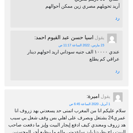
أريد تحويلهم مصري زين ممكن أحوالهم
رد
اسيا حسن عبد القيوم احمد
يقول
:
23 مارس، 2022 الساعة 11:17 ص
عندي ١٠٠٠٠ الف جنيه سوداني اريد احولهم دينار
عراقي كم يطلع
رد
اميرة
يقول
:
1 أبريل، 2020 الساعة 6:45 ص
سلام عليكم انا من المغرب اتمنى حد يسعدني بهد زروف انا
عمري24 بشتغل وبصرف على اهلي بس وقف شغل بي سبب
هد زروف ومعندي كيف ادفع إيجار البيت وإيز ما دفعت صاحب
البيت راح يطردنا بليز ساعدوني ولله ما بيظيع أجر المحسنين