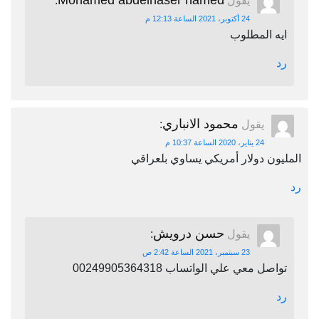
Mohamed abdelnaser hamed
يقول
:
24 أكتوبر، 2021 الساعة 12:13 م
ايه المطلوب
رد
محمود الانباري
يقول
:
24 يناير، 2020 الساعة 10:37 م
المليون دولار أمريكي يساوي بلعراقي
رد
حسن درويش
يقول
:
23 سبتمبر، 2021 الساعة 2:42 ص
تواصل معي علي الواتساب 00249905364318
رد