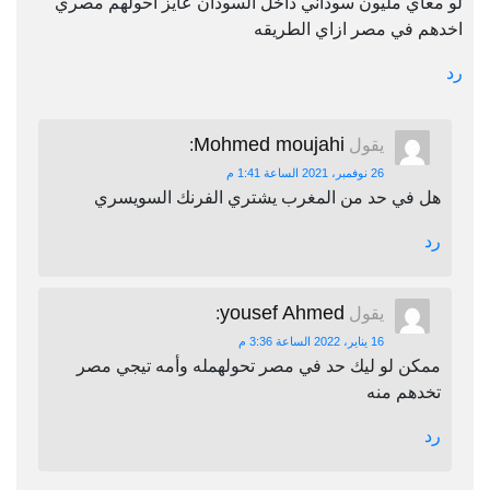
لو معاي مليون سوداني داخل السودان عايز احولهم مصري
اخدهم في مصر ازاي الطريقه
رد
Mohmed moujahi
يقول
:
26 نوفمبر، 2021 الساعة 1:41 م
هل في حد من المغرب يشتري الفرنك السويسري
رد
yousef Ahmed
يقول
:
16 يناير، 2022 الساعة 3:36 م
ممكن لو ليك حد في مصر تحولهمله وأمه تيجي مصر
تخدهم منه
رد