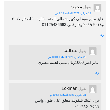
محمد
يقول
:
19 فبراير، 2021 الساعة 2:17 ص
عايز مبلغ سوداني كبير شمالي الفئه ٥٠ او١٠٠ اصدار ٢٠١٧
و٢٠١٨ ٢٠١٩ ودا رقمي 01125436663
رد
عبدالله
يقول
:
29 سبتمبر، 2021 الساعة 10:01 ص
عايز اغير 1000ريال يمني لجنيه مصري
رد
Lokman
يقول
:
31 أكتوبر، 2021 الساعة 10:53 م
برن عليك تليفونك مغلق على طول واتس
٠١٠٦٨٥٠٧٥٦٩