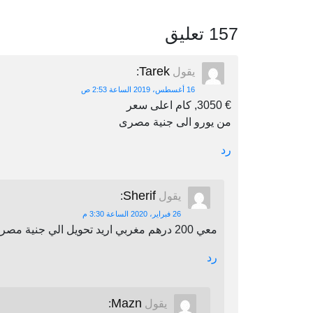
157 تعليق
Tarek
يقول
:
16 أغسطس، 2019 الساعة 2:53 ص
€ 3050, كام اعلى سعر
من يورو الى جنية مصرى
رد
Sherif
يقول
:
26 فبراير، 2020 الساعة 3:30 م
معي 200 درهم مغربي اريد تحويل الي جنية مصري اين يمكنني أن احول
رد
Mazn
يقول
: