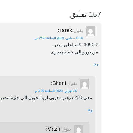
157 تعليق
Tarek
يقول
:
16 أغسطس، 2019 الساعة 2:53 ص
€ 3050, كام اعلى سعر
من يورو الى جنية مصرى
رد
Sherif
يقول
:
26 فبراير، 2020 الساعة 3:30 م
معي 200 درهم مغربي اريد تحويل الي جنية مصري اين يمكنني أن احول
رد
Mazn
يقول
: