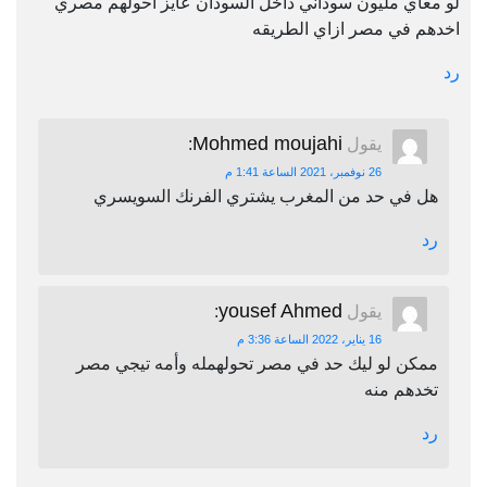
لو معاي مليون سوداني داخل السودان عايز احولهم مصري
اخدهم في مصر ازاي الطريقه
رد
Mohmed moujahi
يقول
:
26 نوفمبر، 2021 الساعة 1:41 م
هل في حد من المغرب يشتري الفرنك السويسري
رد
yousef Ahmed
يقول
:
16 يناير، 2022 الساعة 3:36 م
ممكن لو ليك حد في مصر تحولهمله وأمه تيجي مصر
تخدهم منه
رد