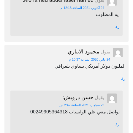
Mohamed abdelnaser hamed
يقول
:
24 أكتوبر، 2021 الساعة 12:13 م
ايه المطلوب
رد
محمود الانباري
يقول
:
24 يناير، 2020 الساعة 10:37 م
المليون دولار أمريكي يساوي بلعراقي
رد
حسن درويش
يقول
:
23 سبتمبر، 2021 الساعة 2:42 ص
تواصل معي علي الواتساب 00249905364318
رد