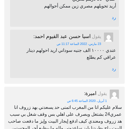
أريد تحويلهم مصري زين ممكن أحوالهم
رد
اسيا حسن عبد القيوم احمد
يقول
:
23 مارس، 2022 الساعة 11:17 ص
عندي ١٠٠٠٠ الف جنيه سوداني اريد احولهم دينار
عراقي كم يطلع
رد
اميرة
يقول
:
1 أبريل، 2020 الساعة 6:45 ص
سلام عليكم انا من المغرب اتمنى حد يسعدني بهد زروف انا
عمري24 بشتغل وبصرف على اهلي بس وقف شغل بي سبب
هد زروف ومعندي كيف ادفع إيجار البيت وإيز ما دفعت صاحب
البيت راح يطردنا بليز ساعدوني ولله ما بيظيع أجر المحسنين