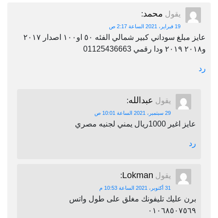
محمد
يقول
:
19 فبراير، 2021 الساعة 2:17 ص
عايز مبلغ سوداني كبير شمالي الفئه ٥٠ او١٠٠ اصدار ٢٠١٧
و٢٠١٨ ٢٠١٩ ودا رقمي 01125436663
رد
عبدالله
يقول
:
29 سبتمبر، 2021 الساعة 10:01 ص
عايز اغير 1000ريال يمني لجنيه مصري
رد
Lokman
يقول
:
31 أكتوبر، 2021 الساعة 10:53 م
برن عليك تليفونك مغلق على طول واتس
٠١٠٦٨٥٠٧٥٦٩