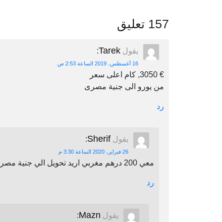
157 تعليق
Tarek
يقول
:
16 أغسطس، 2019 الساعة 2:53 ص
€ 3050, كام اعلى سعر
من يورو الى جنية مصرى
رد
Sherif
يقول
:
26 فبراير، 2020 الساعة 3:30 م
معي 200 درهم مغربي اريد تحويل الي جنية مصري اين يمكنني أن احول
رد
Mazn
يقول
: