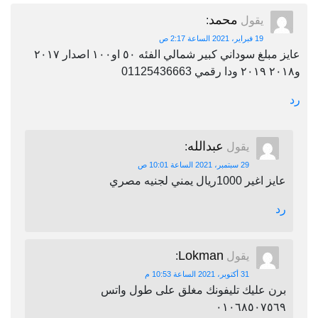
محمد
يقول
:
19 فبراير، 2021 الساعة 2:17 ص
عايز مبلغ سوداني كبير شمالي الفئه ٥٠ او١٠٠ اصدار ٢٠١٧
و٢٠١٨ ٢٠١٩ ودا رقمي 01125436663
رد
عبدالله
يقول
:
29 سبتمبر، 2021 الساعة 10:01 ص
عايز اغير 1000ريال يمني لجنيه مصري
رد
Lokman
يقول
:
31 أكتوبر، 2021 الساعة 10:53 م
برن عليك تليفونك مغلق على طول واتس
٠١٠٦٨٥٠٧٥٦٩