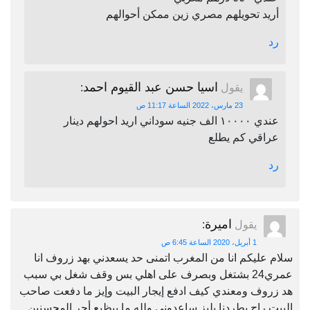
أريد تحويلهم مصري زين ممكن أحوالهم
رد
اسيا حسن عبد القيوم احمد
يقول
:
23 مارس، 2022 الساعة 11:17 ص
عندي ١٠٠٠٠ الف جنيه سوداني اريد احولهم دينار
عراقي كم يطلع
رد
اميرة
يقول
:
1 أبريل، 2020 الساعة 6:45 ص
سلام عليكم انا من المغرب اتمنى حد يسعدني بهد زروف انا
عمري24 بشتغل وبصرف على اهلي بس وقف شغل بي سبب
هد زروف ومعندي كيف ادفع إيجار البيت وإيز ما دفعت صاحب
البيت راح يطردنا بليز ساعدوني ولله ما بيظيع أجر المحسنين