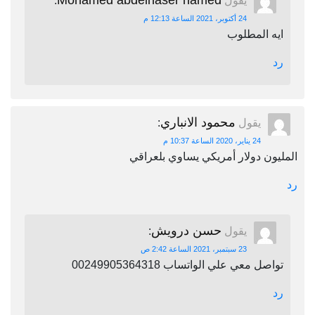
Mohamed abdelnaser hamed
يقول
:
24 أكتوبر، 2021 الساعة 12:13 م
ايه المطلوب
رد
محمود الانباري
يقول
:
24 يناير، 2020 الساعة 10:37 م
المليون دولار أمريكي يساوي بلعراقي
رد
حسن درويش
يقول
:
23 سبتمبر، 2021 الساعة 2:42 ص
تواصل معي علي الواتساب 00249905364318
رد