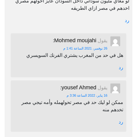
لو معاي مليون سوداني داخل السودان عايز احولهم مصري
اخدهم في مصر ازاي الطريقه
رد
Mohmed moujahi
يقول
:
26 نوفمبر، 2021 الساعة 1:41 م
هل في حد من المغرب يشتري الفرنك السويسري
رد
yousef Ahmed
يقول
:
16 يناير، 2022 الساعة 3:36 م
ممكن لو ليك حد في مصر تحولهمله وأمه تيجي مصر
تخدهم منه
رد