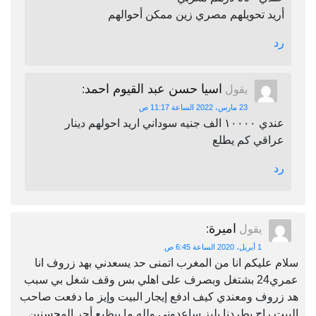
أريد تحويلهم مصري زين ممكن أحوالهم
رد
اسيا حسن عبد القيوم احمد
يقول
:
23 مارس، 2022 الساعة 11:17 ص
عندي ١٠٠٠٠ الف جنيه سوداني اريد احولهم دينار
عراقي كم يطلع
رد
اميرة
يقول
:
1 أبريل، 2020 الساعة 6:45 ص
سلام عليكم انا من المغرب اتمنى حد يسعدني بهد زروف انا
عمري24 بشتغل وبصرف على اهلي بس وقف شغل بي سبب
هد زروف ومعندي كيف ادفع إيجار البيت وإيز ما دفعت صاحب
البيت راح يطردنا بليز ساعدوني ولله ما بيظيع أجر المحسنين