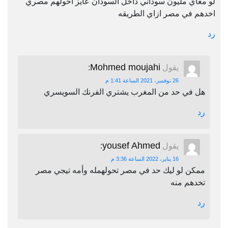
لو معاي مليون سوداني داخل السودان عايز احولهم مصري
اخدهم في مصر ازاي الطريقه
رد
Mohmed moujahi
يقول
:
26 نوفمبر، 2021 الساعة 1:41 م
هل في حد من المغرب يشتري الفرنك السويسري
رد
yousef Ahmed
يقول
:
16 يناير، 2022 الساعة 3:36 م
ممكن لو ليك حد في مصر تحولهمله وأمه تيجي مصر
تخدهم منه
رد