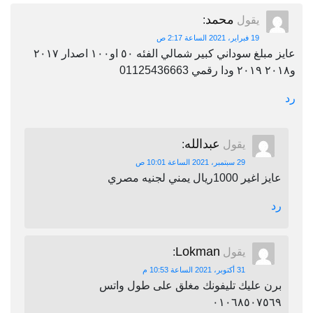
محمد
يقول
:
19 فبراير، 2021 الساعة 2:17 ص
عايز مبلغ سوداني كبير شمالي الفئه ٥٠ او١٠٠ اصدار ٢٠١٧
و٢٠١٨ ٢٠١٩ ودا رقمي 01125436663
رد
عبدالله
يقول
:
29 سبتمبر، 2021 الساعة 10:01 ص
عايز اغير 1000ريال يمني لجنيه مصري
رد
Lokman
يقول
:
31 أكتوبر، 2021 الساعة 10:53 م
برن عليك تليفونك مغلق على طول واتس
٠١٠٦٨٥٠٧٥٦٩