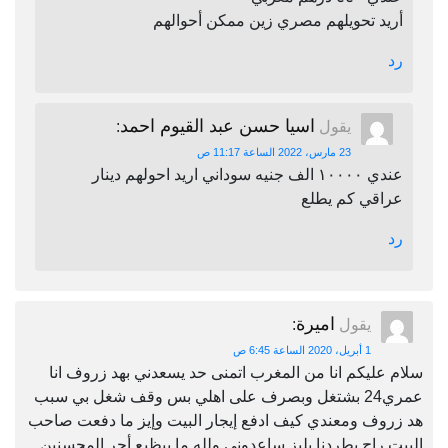
أريد تحويلهم مصري زين ممكن أحوالهم
رد
اسيا حسن عبد القيوم احمد
يقول
:
23 مارس، 2022 الساعة 11:17 ص
عندي ١٠٠٠٠ الف جنيه سوداني اريد احولهم دينار
عراقي كم يطلع
رد
اميرة
يقول
:
1 أبريل، 2020 الساعة 6:45 ص
سلام عليكم انا من المغرب اتمنى حد يسعدني بهد زروف انا
عمري24 بشتغل وبصرف على اهلي بس وقف شغل بي سبب
هد زروف ومعندي كيف ادفع إيجار البيت وإيز ما دفعت صاحب
البيت راح يطردنا بليز ساعدوني ولله ما بيظيع أجر المحسنين