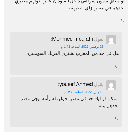
لو معاي مليون سوداني داخل السودان عايز احولهم مصري
اخدهم في مصر ازاي الطريقه
رد
Mohmed moujahi
يقول
:
26 نوفمبر، 2021 الساعة 1:41 م
هل في حد من المغرب يشتري الفرنك السويسري
رد
yousef Ahmed
يقول
:
16 يناير، 2022 الساعة 3:36 م
ممكن لو ليك حد في مصر تحولهمله وأمه تيجي مصر
تخدهم منه
رد