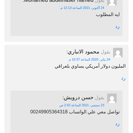
Mohamed abdelnaser hamed
يقول
:
24 أكتوبر، 2021 الساعة 12:13 م
ايه المطلوب
رد
محمود الانباري
يقول
:
24 يناير، 2020 الساعة 10:37 م
المليون دولار أمريكي يساوي بلعراقي
رد
حسن درويش
يقول
:
23 سبتمبر، 2021 الساعة 2:42 ص
تواصل معي علي الواتساب 00249905364318
رد